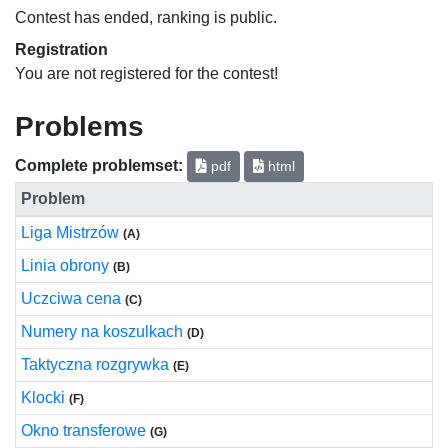
Contest has ended, ranking is public.
Registration
You are not registered for the contest!
Problems
Complete problemset:
pdf
html
Problem
Liga Mistrzów
(A)
Linia obrony
(B)
Uczciwa cena
(C)
Numery na koszulkach
(D)
Taktyczna rozgrywka
(E)
Klocki
(F)
Okno transferowe
(G)