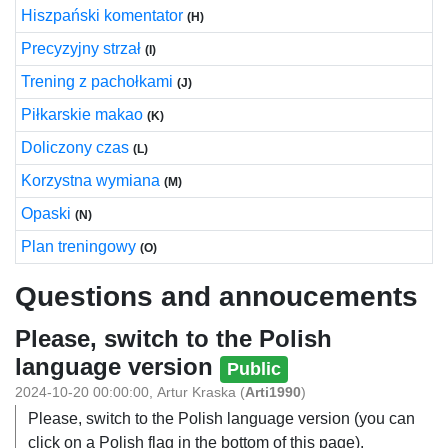
Hiszpański komentator
(H)
Precyzyjny strzał
(I)
Trening z pachołkami
(J)
Piłkarskie makao
(K)
Doliczony czas
(L)
Korzystna wymiana
(M)
Opaski
(N)
Plan treningowy
(O)
Questions and annoucements
Please, switch to the Polish
language version
Public
2024-10-20 00:00:00
,
Artur Kraska
(
Arti1990
)
Please, switch to the Polish language version (you can
click on a Polish flag in the bottom of this page).