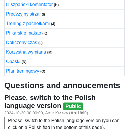
Hiszpański komentator
(H)
Precyzyjny strzał
(I)
Trening z pachołkami
(J)
Piłkarskie makao
(K)
Doliczony czas
(L)
Korzystna wymiana
(M)
Opaski
(N)
Plan treningowy
(O)
Questions and annoucements
Please, switch to the Polish
language version
Public
2024-10-20 00:00:00
,
Artur Kraska
(
Arti1990
)
Please, switch to the Polish language version (you can
click on a Polish flag in the bottom of this page).