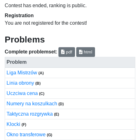
Contest has ended, ranking is public.
Registration
You are not registered for the contest!
Problems
Complete problemset:
pdf
html
Problem
Liga Mistrzów
(A)
Linia obrony
(B)
Uczciwa cena
(C)
Numery na koszulkach
(D)
Taktyczna rozgrywka
(E)
Klocki
(F)
Okno transferowe
(G)