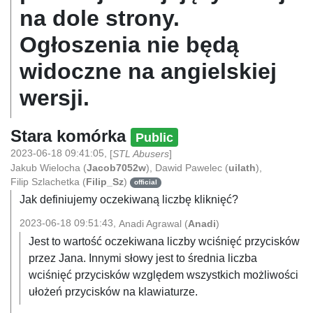
na dole strony.
Ogłoszenia nie będą
widoczne na angielskiej
wersji.
Stara komórka
Public
2023-06-18 09:41:05
,
[
STL Abusers
]
Jakub Wielocha
(
Jacob7052w
)
,
Dawid Pawelec
(
uilath
)
,
Filip Szlachetka
(
Filip_Sz
)
official
Jak definiujemy oczekiwaną liczbę kliknięć?
2023-06-18 09:51:43
,
Anadi Agrawal
(
Anadi
)
Jest to wartość oczekiwana liczby wciśnięć przycisków
przez Jana. Innymi słowy jest to średnia liczba
wciśnięć przycisków względem wszystkich możliwości
ułożeń przycisków na klawiaturze.