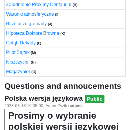
Zaludnienie Proximy Centauri b
(H)
Warunki atmosferyczne
(I)
Bliźniacze gromady
(J)
Hipoteza Doktora Browna
(K)
Gołąb Dekady
(L)
Pilot Bajtek
(M)
Niszczyciel
(N)
Magazynier
(O)
Questions and annoucements
Polska wersja językowa
Public
2023-06-18 10:05:00
,
Adam Zyzik
(
adam
)
Prosimy o wybranie
polskiej wersji językowej