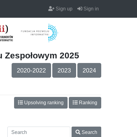
Sign up
Sign in
iu Zespołowym 2025
2020-2022
2023
2024
Upsolving ranking
Ranking
Search