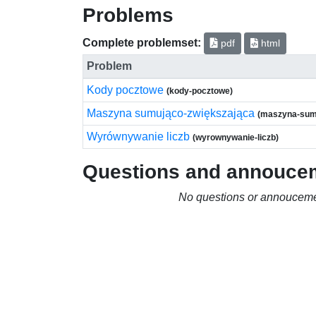
Problems
Complete problemset:
pdf
html
Problem
Kody pocztowe
(kody-pocztowe)
Maszyna sumująco-zwiększająca
(maszyna-sum
Wyrównywanie liczb
(wyrownywanie-liczb)
Questions and annouce
No questions or annouceme