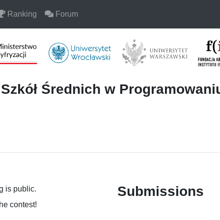
Ranking
Forum
i Szkół Średnich w Programowan
Submissions
 is public.
the contest!