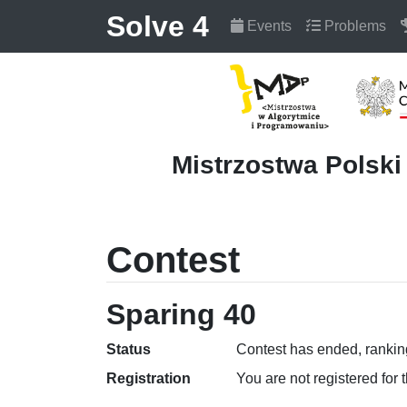
Solve 4
Events
Problems
Mistrzostwa Polsk
Contest
Sparing 40
Status
Contest has ended, ranking
Registration
You are not registered for 