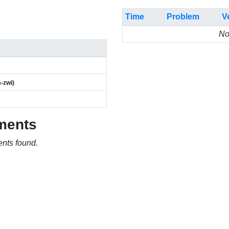
Time
Problem
V
No
-zwi)
ments
nts found.