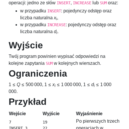
operacji: jedno ze słów
,
lub
oraz:
INSERT
INCREASE
SUM
w przypadku
: pojedynczy odstęp oraz
INSERT
liczba naturalna
x
,
i
w przypadku
: pojedynczy odstęp oraz
INCREASE
liczba naturalna
d
.
i
Wyjście
Twój program powinien wypisać odpowiedzi na
kolejne zapytania
w kolejnych wierszach.
SUM
Ograniczenia
1 ≤
Q
≤ 500 000
,
1 ≤
x
≤ 1 000 000
,
1 ≤
d
≤ 1 000
i
i
000
.
Przykład
Wejście
Wyjście
Wyjaśnienie
Po pierwszych trzech
7

19

operacjach w
INSERT 3
