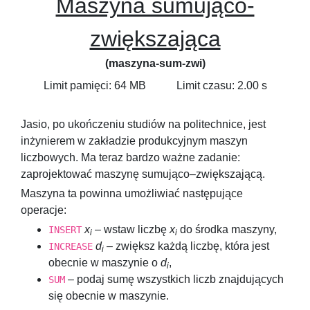
Maszyna sumująco-
zwiększająca
(maszyna-sum-zwi)
Limit pamięci: 64 MB
Limit czasu: 2.00 s
Jasio, po ukończeniu studiów na politechnice, jest
inżynierem w zakładzie produkcyjnym maszyn
liczbowych. Ma teraz bardzo ważne zadanie:
zaprojektować maszynę sumująco–zwiększającą.
Maszyna ta powinna umożliwiać następujące
operacje:
x
– wstaw liczbę
x
do środka maszyny,
INSERT
i
i
d
– zwiększ każdą liczbę, która jest
INCREASE
i
obecnie w maszynie o
d
,
i
– podaj sumę wszystkich liczb znajdujących
SUM
się obecnie w maszynie.