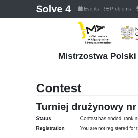
Solve 4
Events
Problems
Mistrzostwa Polsk
Contest
Turniej drużynowy nr 
Status
Contest has ended, ranking
Registration
You are not registered for 