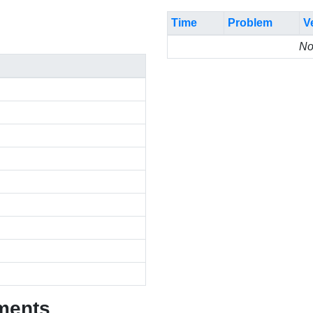
Time
Problem
V
No
ments