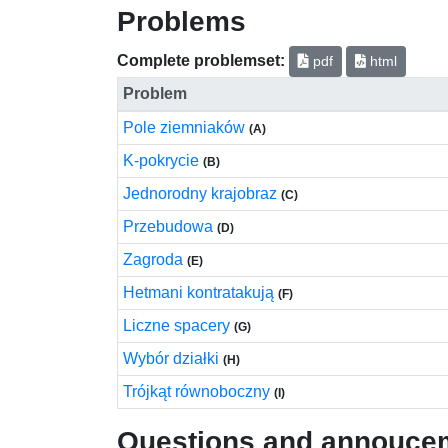
Problems
Complete problemset:
pdf
html
Problem
Pole ziemniaków
(A)
K-pokrycie
(B)
Jednorodny krajobraz
(C)
Przebudowa
(D)
Zagroda
(E)
Hetmani kontratakują
(F)
Liczne spacery
(G)
Wybór działki
(H)
Trójkąt równoboczny
(I)
Questions and annouce