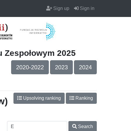
Sign up
Sign in
iu Zespołowym 2025
2020-2022
2023
2024
Upsolving ranking
Ranking
w)
Search