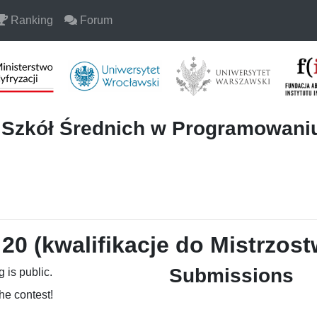
Ranking
Forum
i Szkół Średnich w Programowan
20 (kwalifikacje do Mistrzost
Submissions
 is public.
the contest!