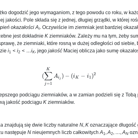
iężko dogodzić jego wymaganiom, z tego powodu co roku, w każd
 jakości. Pole składa się z jednej, długiej grządki, w której ro
opień okazałości
A
. Oczywiście im ziemniak jest bardziej okazały
i
zebne jest dokładnie
K
ziemniaków. Zależy mu na tym, żeby sum
sprawę, że ziemniaki, które rosną w dużej odległości od siebie, 
dzie
i
<
i
< …
i
, jego
jakość
Maciej oblicza jako sumę okazało
1
2
K
(\sum^K_{j=1}A_{i_j}) - (
K
∑
2
(
)
−
(
−
)
A
i
i
1
i
K
j
=
1
j
lepszego podciągu ziemniaków, a w zamian podzieli się z Tobą 
wą jakość podciągu
K
ziemniaków.
 znajdują się dwie liczby naturalne
N
,
K
oznaczające długość 
zu następuje
N
nieujemnych liczb całkowitych
A
,
A
, …,
A
ozna
1
2
N