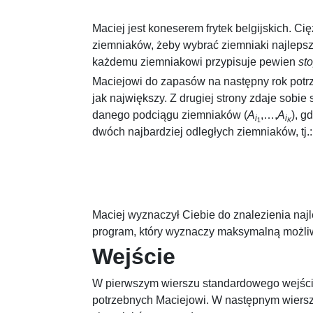
Maciej jest koneserem frytek belgijskich. C
ziemniaków, żeby wybrać ziemniaki najlepszej
każdemu ziemniakowi przypisuje pewien
st
Maciejowi do zapasów na następny rok potr
jak największy. Z drugiej strony zdaje sobie 
danego podciągu ziemniaków
(
A
,…,
A
)
, g
i
i
1
K
dwóch najbardziej odległych ziemniaków, tj.:
Maciej wyznaczył Ciebie do znalezienia naj
program, który wyznaczy maksymalną możli
Wejście
W pierwszym wierszu standardowego wejścia
potrzebnych Maciejowi. W następnym wiers