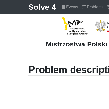
Solve 4
Events
Problems
Mistrzostwa Polsk
Problem descript