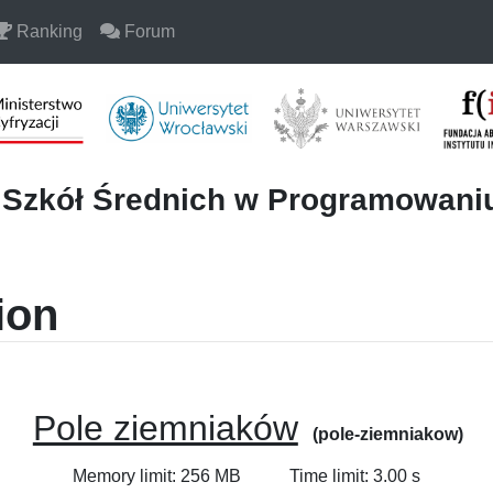
Ranking
Forum
i Szkół Średnich w Programowan
ion
Pole ziemniaków
(pole-ziemniakow)
Memory limit: 256 MB
Time limit: 3.00 s