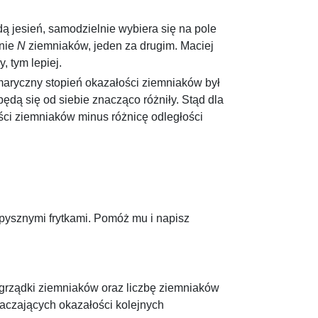
ą jesień, samodzielnie wybiera się na pole
śnie
N
ziemniaków, jeden za drugim. Maciej
, tym lepiej.
aryczny stopień okazałości ziemniaków był
będą się od siebie znacząco różniły. Stąd dla
ści ziemniaków minus różnicę odległości
i_K - i_1)^2
pysznymi frytkami. Pomóż mu i napisz
grządki ziemniaków oraz liczbę ziemniaków
czających okazałości kolejnych