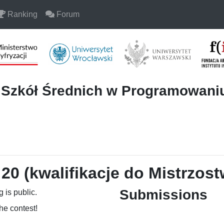
Ranking
Forum
i Szkół Średnich w Programowan
20 (kwalifikacje do Mistrzost
Submissions
 is public.
the contest!