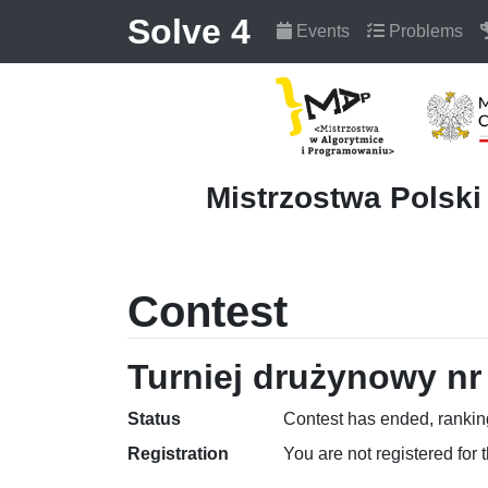
Solve 4
Events
Problems
Mistrzostwa Polsk
Contest
Turniej drużynowy nr 
Status
Contest has ended, ranking
Registration
You are not registered for 