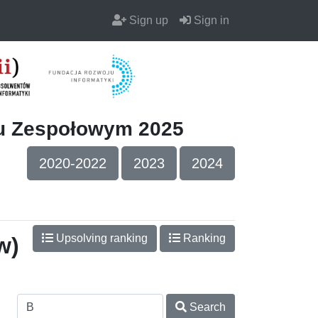
Sign up
Sign in
iu Zespołowym 2025
2020-2022
2023
2024
Upsolving ranking
Ranking
w)
Search