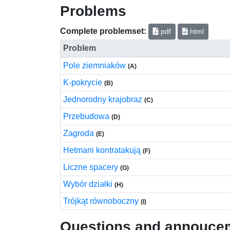
Problems
Complete problemset:
pdf
html
Problem
Pole ziemniaków
(A)
K-pokrycie
(B)
Jednorodny krajobraz
(C)
Przebudowa
(D)
Zagroda
(E)
Hetmani kontratakują
(F)
Liczne spacery
(G)
Wybór działki
(H)
Trójkąt równoboczny
(I)
Questions and annouce