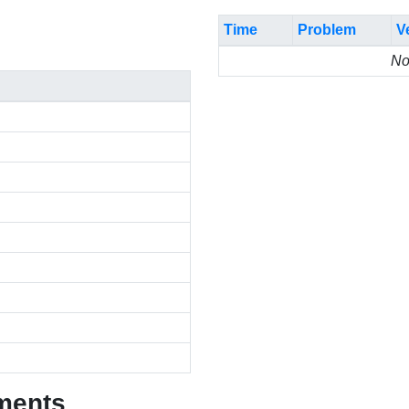
Time
Problem
V
No
ments