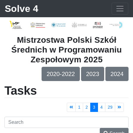
Solve 4
Mistrzostwa Polski Szkół
Średnich w Programowaniu
Zespołowym 2025
2020-2022
2023
2024
Tasks
1
2
3
4
29