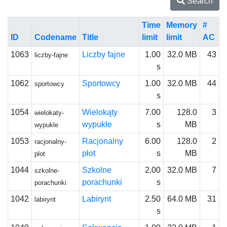
Search
Time
Memory
#
ID
Codename
Title
limit
limit
AC
1063
Liczby fajne
1.00
32.0 MB
43
liczby-fajne
s
1062
Sportowcy
1.00
32.0 MB
44
sportowcy
s
1054
Wielokąty
7.00
128.0
3
wielokaty-
wypukłe
s
MB
wypukle
1053
Racjonalny
6.00
128.0
2
racjonalny-
płot
s
MB
plot
1044
Szkolne
2.00
32.0 MB
7
szkolne-
porachunki
s
porachunki
1042
Labirynt
2.50
64.0 MB
31
labirynt
s