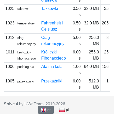
ułamków
s
1025
Taksówki
0.50
32.0 MB
35
taksowki
s
1023
Fahrenheit i
0.50
32.0 MB
205
temperatury
Celsjusz
s
1012
Ciąg
5.00
256.0
8
ciag-
rekurencyjny
s
MB
rekurencyjny
1011
Króliczki
6.00
256.0
25
kroliczki-
Fibonacciego
s
MB
fibonacciego
1006
Ala ma kota
1.00
64.0 MB
156
podciag-ala
s
1005
Przekaźniki
6.00
512.0
1
przekazniki
s
MB
Solve 4
by UWr Team, 2019-
2026
en
pl