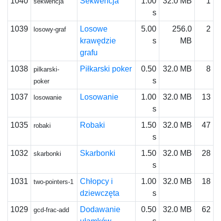
1040
Sekwencja
1.00
32.0 MB
1
sekwencja
s
1039
Losowe
5.00
256.0
2
losowy-graf
krawędzie
s
MB
grafu
1038
Piłkarski poker
0.50
32.0 MB
8
pilkarski-
s
poker
1037
Losowanie
1.00
32.0 MB
13
losowanie
s
1035
Robaki
1.50
32.0 MB
47
robaki
s
1032
Skarbonki
1.50
32.0 MB
28
skarbonki
s
1031
Chłopcy i
1.00
32.0 MB
18
two-pointers-1
dziewczęta
s
1029
Dodawanie
0.50
32.0 MB
62
gcd-frac-add