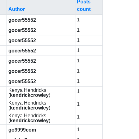
Posts
Author
count
1
gocer55552
1
gocer55552
1
gocer55552
1
gocer55552
1
gocer55552
1
gocer55552
1
gocer55552
Kenya Hendricks
1
(
kendrickcrowley
)
Kenya Hendricks
1
(
kendrickcrowley
)
Kenya Hendricks
1
(
kendrickcrowley
)
1
go9999com