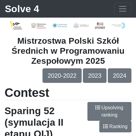
Solve 4
Mistrzostwa Polski Szkół
Średnich w Programowaniu
Zespołowym 2025
2020-2022
2023
2024
Contest
Upsolving
Sparing 52
ranking
(symulacja II
Ranking
etapu OIJ)