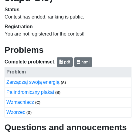
Status
Contest has ended, ranking is public.
Registration
You are not registered for the contest!
Problems
Complete problemset:
pdf
html
Problem
Zarządzaj swoją energią
(A)
Palindromiczny plakat
(B)
Wzmacniacz
(C)
Wzorzec
(D)
Questions and annoucements