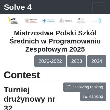
Solve 4
Mistrzostwa Polski Szkół
Średnich w Programowaniu
Zespołowym 2025
2020-2022
2023
2024
Contest
Upsolving ranking
Turniej
Ranking
drużynowy nr
32