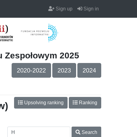
Sign up
Sign in
iu Zespołowym 2025
2020-2022
2023
2024
Upsolving ranking
Ranking
w)
Search