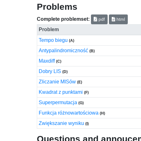
Problems
Complete problemset:
pdf
html
Problem
Tempo biegu
(A)
Antypalindromiczność
(B)
Maxdiff
(C)
Dobry LIS
(D)
Zliczanie MISów
(E)
Kwadrat z punktami
(F)
Superpermutacja
(G)
Funkcja różnowartościowa
(H)
Zwiększanie wyniku
(I)
Questions and annouce