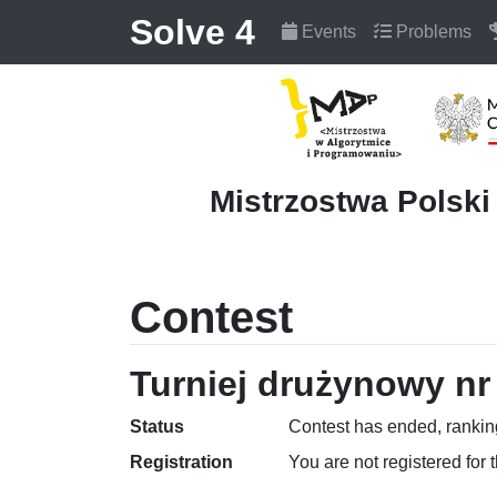
Solve 4
Events
Problems
Mistrzostwa Polsk
Contest
Turniej drużynowy nr 
Status
Contest has ended, ranking
Registration
You are not registered for 