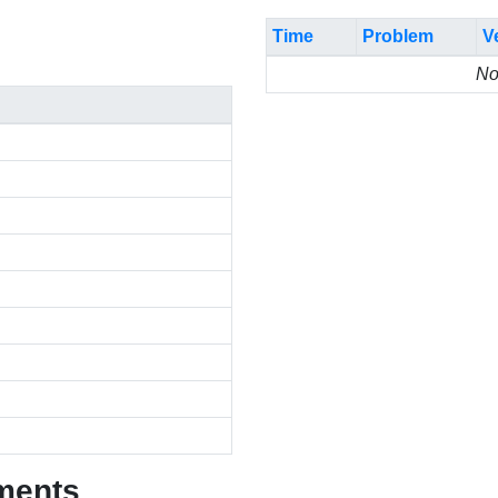
Time
Problem
V
No
ments