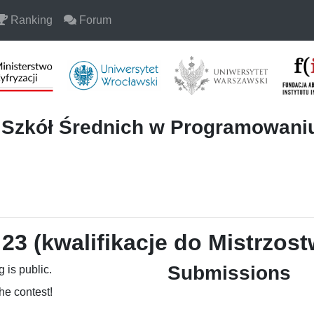
Ranking
Forum
i Szkół Średnich w Programowan
23 (kwalifikacje do Mistrzost
Submissions
 is public.
the contest!