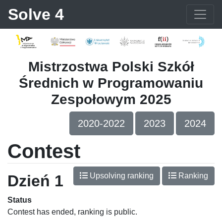
Solve 4
Mistrzostwa Polski Szkół
Średnich w Programowaniu
Zespołowym 2025
2020-2022
2023
2024
Contest
Upsolving ranking
Ranking
Dzień 1
Status
Contest has ended, ranking is public.