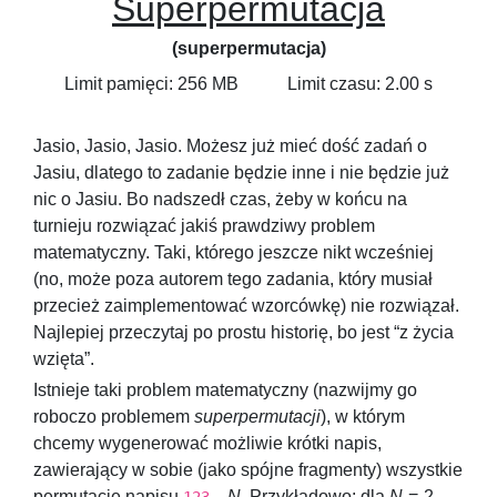
Superpermutacja
(superpermutacja)
Limit pamięci: 256 MB
Limit czasu: 2.00 s
Jasio, Jasio, Jasio. Możesz już mieć dość zadań o
Jasiu, dlatego to zadanie będzie inne i nie będzie już
nic o Jasiu. Bo nadszedł czas, żeby w końcu na
turnieju rozwiązać jakiś prawdziwy problem
matematyczny. Taki, którego jeszcze nikt wcześniej
(no, może poza autorem tego zadania, który musiał
przecież zaimplementować wzorcówkę) nie rozwiązał.
Najlepiej przeczytaj po prostu historię, bo jest “z życia
wzięta”.
Istnieje taki problem matematyczny (nazwijmy go
roboczo problemem
superpermutacji
), w którym
chcemy wygenerować możliwie krótki napis,
zawierający w sobie (jako spójne fragmenty) wszystkie
permutacje napisu
…
N
. Przykładowo: dla
N
= 2