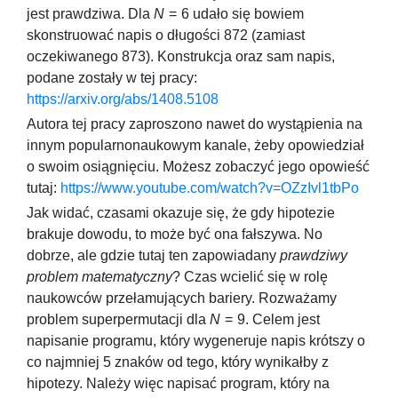
jest prawdziwa. Dla
N
= 6
udało się bowiem
skonstruować napis o długości
872
(zamiast
oczekiwanego
873
). Konstrukcja oraz sam napis,
podane zostały w tej pracy:
https://arxiv.org/abs/1408.5108
Autora tej pracy zaproszono nawet do wystąpienia na
innym popularnonaukowym kanale, żeby opowiedział
o swoim osiągnięciu. Możesz zobaczyć jego opowieść
tutaj:
https://www.youtube.com/watch?v=OZzIvl1tbPo
Jak widać, czasami okazuje się, że gdy hipotezie
brakuje dowodu, to może być ona fałszywa. No
dobrze, ale gdzie tutaj ten zapowiadany
prawdziwy
problem matematyczny
? Czas wcielić się w rolę
naukowców przełamujących bariery. Rozważamy
problem superpermutacji dla
N
= 9
. Celem jest
napisanie programu, który wygeneruje napis krótszy o
co najmniej
5
znaków od tego, który wynikałby z
hipotezy. Należy więc napisać program, który na