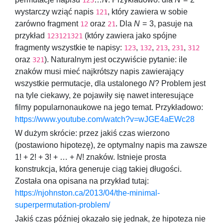
123
wystarczy wziąć napis
, który zawiera w sobie
121
zarówno fragment
oraz
. Dla
N
= 3
, pasuje na
12
21
przykład
(który zawiera jako spójne
123121321
fragmenty wszystkie te napisy:
,
,
,
,
123
132
213
231
312
oraz
). Naturalnym jest oczywiście pytanie: ile
321
znaków musi mieć najkrótszy napis zawierający
wszystkie permutacje, dla ustalonego
N
? Problem jest
na tyle ciekawy, że pojawiły się nawet interesujące
filmy popularnonaukowe na jego temat. Przykładowo:
https://www.youtube.com/watch?v=wJGE4aEWc28
W dużym skrócie: przez jakiś czas wierzono
(postawiono hipotezę), że optymalny napis ma zawsze
1! + 2! + 3! + … +
N
!
znaków. Istnieje prosta
konstrukcja, która generuje ciąg takiej długości.
Została ona opisana na przykład tutaj:
https://njohnston.ca/2013/04/the-minimal-
superpermutation-problem/
Jakiś czas później okazało się jednak, że hipoteza nie