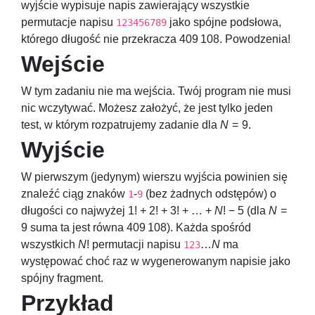
wyjście wypisuje napis zawierający wszystkie
permutacje napisu
jako spójne podsłowa,
123456789
którego długość nie przekracza
409 108
. Powodzenia!
Wejście
W tym zadaniu nie ma wejścia. Twój program nie musi
nic wczytywać. Możesz założyć, że jest tylko jeden
test, w którym rozpatrujemy zadanie dla
N
= 9
.
Wyjście
W pierwszym (jedynym) wierszu wyjścia powinien się
znaleźć ciąg znaków
-
(bez żadnych odstępów) o
1
9
długości co najwyżej
1! + 2! + 3! + … +
N
! − 5
(dla
N
=
9
suma ta jest równa
409 108
). Każda spośród
wszystkich
N
!
permutacji napisu
…
N
ma
123
występować choć raz w wygenerowanym napisie jako
spójny fragment.
Przykład