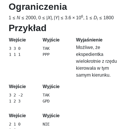
Ograniczenia
6
1 ≤
N
≤ 2000
,
0 ≤ |
X
|, |
Y
| ≤ 3.6 × 10
,
1 ≤
D
≤ 1800
i
Przykład
Wejście
Wyjście
Wyjaśnienie
Możliwe, że
3 3 0

TAK

ekspedientka
wielokrotnie z rzędu
kierowała w tym
samym kierunku.
Wejście
Wyjście
3 2 -2

TAK

Wejście
Wyjście
2 1 0
