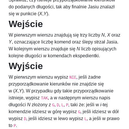
do podanych długości, tak aby finalnie Jasiu znalazł
się w punkcie
(
X
,
Y
)
.
Wejście
W pierwszym wierszu znajdują się trzy liczby
N
,
X
oraz
Y
, oznaczające liczbę komend oraz ślepy strzał Jasia.
W kolejnym wierszu znajduje się
N
liczb opisujących
kolejne długości w komendach ekspedientki.
Wyjście
W pierwszym wierszu wypisz
, jeśli żadne
NIE
przyporządkowanie kierunków nie znajdzie się
w
(
X
,
Y
)
. W przypadku gdy takie przyporządkowanie
istnieje, wypisz
, a w następnym wierszu napis
TAK
długości
N
złożony z
,
,
,
, taki że: jeśli w
i
-tej
G
D
L
P
komendzie idziesz w górę wypisz
, jeśli idziesz w dół
G
wypisz
, jeśli idziesz w lewo wypisz
, a jeśli w prawo
D
L
to
.
P