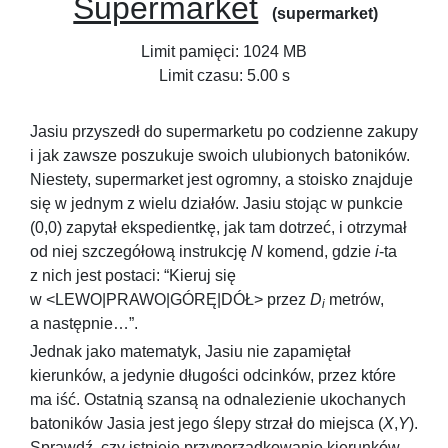
Supermarket
(supermarket)
Limit pamięci: 1024 MB
Limit czasu: 5.00 s
Jasiu przyszedł do supermarketu po codzienne zakupy
i jak zawsze poszukuje swoich ulubionych batoników.
Niestety, supermarket jest ogromny, a stoisko znajduje
się w jednym z wielu działów. Jasiu stojąc w punkcie
(0,0)
zapytał ekspedientkę, jak tam dotrzeć, i otrzymał
od niej szczegółową instrukcję
N
komend, gdzie
i
-ta
z nich jest postaci: “Kieruj się
w <LEWO|PRAWO|GÓRĘ|DÓŁ> przez
D
metrów,
i
a następnie…”.
Jednak jako matematyk, Jasiu nie zapamiętał
kierunków, a jedynie długości odcinków, przez które
ma iść. Ostatnią szansą na odnalezienie ukochanych
batoników Jasia jest jego ślepy strzał do miejsca
(
X
,
Y
)
.
Sprawdź, czy istnieje przyporządkowanie kierunków