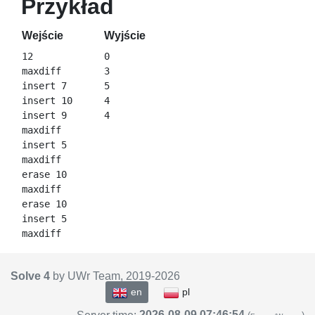
Przykład
Wejście
Wyjście
12

0

maxdiff

3

insert 7

5

insert 10

4

insert 9

maxdiff

insert 5

maxdiff

erase 10

maxdiff

erase 10

insert 5

Solve 4
by UWr Team, 2019-
2026
en
pl
2026-08-09 07:46:54