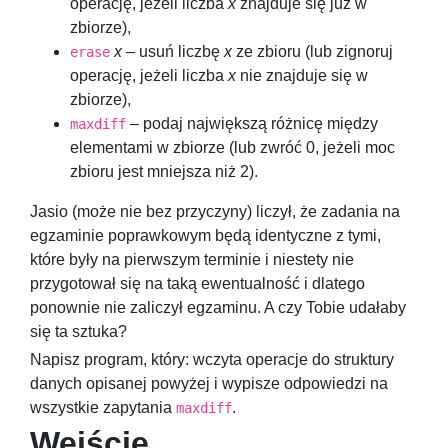
operację, jeżeli liczba
x
znajduje się już w
zbiorze),
x
– usuń liczbę
x
ze zbioru (lub zignoruj
erase
operację, jeżeli liczba
x
nie znajduje się w
zbiorze),
– podaj największą różnicę między
maxdiff
elementami w zbiorze (lub zwróć
0
, jeżeli moc
zbioru jest mniejsza niż
2
).
Jasio (może nie bez przyczyny) liczył, że zadania na
egzaminie poprawkowym będą identyczne z tymi,
które były na pierwszym terminie i niestety nie
przygotował się na taką ewentualność i dlatego
ponownie nie zaliczył egzaminu. A czy Tobie udałaby
się ta sztuka?
Napisz program, który: wczyta operacje do struktury
danych opisanej powyżej i wypisze odpowiedzi na
wszystkie zapytania
.
maxdiff
Wejście