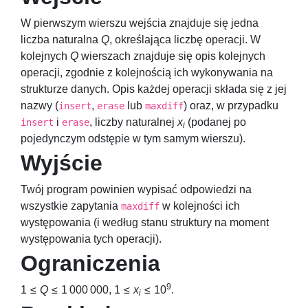
W pierwszym wierszu wejścia znajduje się jedna
liczba naturalna
Q
, określająca liczbę operacji. W
kolejnych
Q
wierszach znajduje się opis kolejnych
operacji, zgodnie z kolejnością ich wykonywania na
strukturze danych. Opis każdej operacji składa się z jej
nazwy (
,
lub
) oraz, w przypadku
insert
erase
maxdiff
i
, liczby naturalnej
x
(podanej po
insert
erase
i
pojedynczym odstępie w tym samym wierszu).
Wyjście
Twój program powinien wypisać odpowiedzi na
wszystkie zapytania
w kolejności ich
maxdiff
występowania (i według stanu struktury na moment
występowania tych operacji).
Ograniczenia
9
1 ≤
Q
≤ 1 000 000
,
1 ≤
x
≤ 10
.
i