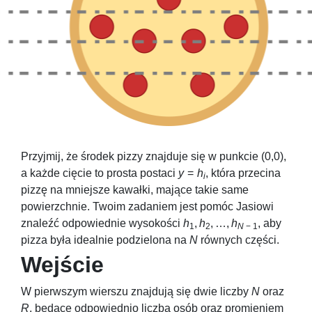
Przyjmij, że środek pizzy znajduje się w punkcie
(0,0)
,
a każde cięcie to prosta postaci
y
=
h
, która przecina
i
pizzę na mniejsze kawałki, mające takie same
powierzchnie. Twoim zadaniem jest pomóc Jasiowi
znaleźć odpowiednie wysokości
h
,
h
, …,
h
, aby
1
2
N
− 1
pizza była idealnie podzielona na
N
równych części.
Wejście
W pierwszym wierszu znajdują się dwie liczby
N
oraz
R
, będące odpowiednio liczbą osób oraz promieniem