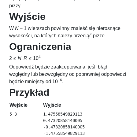
pizzy.
Wyjście
W
N
− 1
wierszach powinny znaleść się nierosnące
wysokości, na których należy przeciąć pizze.
Ograniczenia
4
2 ≤
N
,
R
≤ 10
Odpowiedź będzie zaakceptowana, jeśli błąd
względny lub bezwzględny od poprawniej odpowiedzi
−6
będzie mniejszy od
10
.
Przykład
Wejście
Wyjście
1.47558549829113

0.47320858140005

-0.47320858140005
