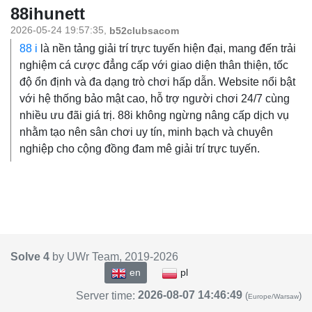
88ihunett
2026-05-24 19:57:35
,
b52clubsacom
88 i
là nền tảng giải trí trực tuyến hiện đại, mang đến trải
nghiệm cá cược đẳng cấp với giao diện thân thiện, tốc
độ ổn định và đa dạng trò chơi hấp dẫn. Website nổi bật
với hệ thống bảo mật cao, hỗ trợ người chơi 24/7 cùng
nhiều ưu đãi giá trị. 88i không ngừng nâng cấp dịch vụ
nhằm tạo nên sân chơi uy tín, minh bạch và chuyên
nghiệp cho cộng đồng đam mê giải trí trực tuyến.
Solve 4
by UWr Team, 2019-
2026
en
pl
2026-08-07 14:46:49
Server time:
(
)
Europe/Warsaw