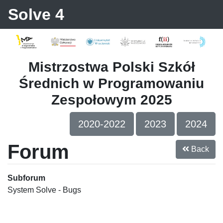
Solve 4
Mistrzostwa Polski Szkół
Średnich w Programowaniu
Zespołowym 2025
2020-2022
2023
2024
Forum
Back
Subforum
System Solve - Bugs