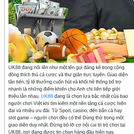
UK88 đang nổi lên như một tên gọi đáng kể trong cộng
đồng thích thú cá cược và thư giãn trực tuyến. Giao diện
tân tiến, tỷ lệ thưởng cuốn hút và khối hệ thống bổ trợ
nhanh là những điểm khiến cho Anh chị liên tiếp giới
thiệu lẫn nhau.
UK88
đang là chọn lựa bậc nhất của bao
người chơi Việt khi tìm kiếm một nền tảng cá cược hiện
đại và nhiều ưu đãi. Từ Sport, casino, đến bắn cá hay
slot game – người chơi đều có thể Dùng thử trong một
giao diện duy nhất. Đừng bỏ lỡ cơ hội cai trị trò chơi tại
UK88, nơi đang được tin chọn hàng đầu hiện nay.