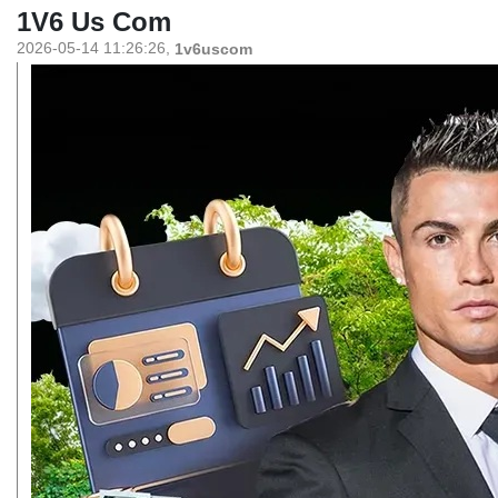
1V6 Us Com
2026-05-14 11:26:26
,
1v6uscom