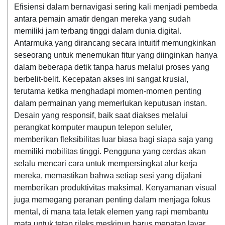
Efisiensi dalam bernavigasi sering kali menjadi pembeda
antara pemain amatir dengan mereka yang sudah
memiliki jam terbang tinggi dalam dunia digital.
Antarmuka yang dirancang secara intuitif memungkinkan
seseorang untuk menemukan fitur yang diinginkan hanya
dalam beberapa detik tanpa harus melalui proses yang
berbelit-belit. Kecepatan akses ini sangat krusial,
terutama ketika menghadapi momen-momen penting
dalam permainan yang memerlukan keputusan instan.
Desain yang responsif, baik saat diakses melalui
perangkat komputer maupun telepon seluler,
memberikan fleksibilitas luar biasa bagi siapa saja yang
memiliki mobilitas tinggi. Pengguna yang cerdas akan
selalu mencari cara untuk mempersingkat alur kerja
mereka, memastikan bahwa setiap sesi yang dijalani
memberikan produktivitas maksimal. Kenyamanan visual
juga memegang peranan penting dalam menjaga fokus
mental, di mana tata letak elemen yang rapi membantu
mata untuk tetap rileks meskipun harus menatap layar