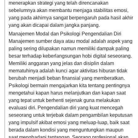
menerapkan strategi yang telah direncanakan
sebelumnya akan membantu menjaga stabilitas emosi,
yang pada akhirnya sangat berpengaruh pada hasil akhir
yang akan dicapai dalam jangka panjang.
Manajemen Modal dan Psikologi Pengendalian Diri
Manajemen sumber daya atau modal adalah aspek yang
paling sering dilupakan namun memiliki dampak paling
besar terhadap keberlangsungan hobi digital seseorang.
Memiliki anggaran yang jelas dan disiplin dalam
mematuhinya adalah kunci agar aktivitas hiburan tidak
berubah menjadi beban finansial yang memberatkan.
Psikologi bermain mengajarkan kita tentang pentingnya
mengetahui kapan harus melanjutkan dan kapan saat
yang tepat untuk berhenti sejenak guna melakukan
evaluasi diri. Pengendalian diri yang kuat mencegah
seseorang untuk terjebak dalam pengambilan keputusan
yang impulsif akibat emosi yang meluap-luap, baik saat
berada dalam kondisi yang menguntungkan maupun
saat menghadapi tantangan. Seorang profesional akan