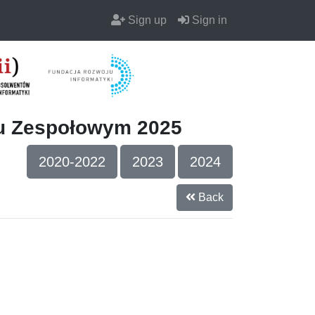
Sign up
Sign in
iu Zespołowym 2025
2020-2022
2023
2024
Back