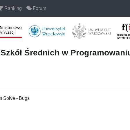
Ranking
Forum
i Szkół Średnich w Programowan
m Solve - Bugs