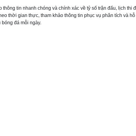
 thông tin nhanh chóng và chính xác về tỷ số trận đấu, lịch thi đ
theo thời gian thực, tham khảo thông tin phục vụ phân tích và h
u bóng đá mỗi ngày.