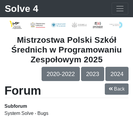
Solve 4
Mistrzostwa Polski Szkół
Średnich w Programowaniu
Zespołowym 2025
2020-2022
2023
2024
Forum
Back
Subforum
System Solve - Bugs