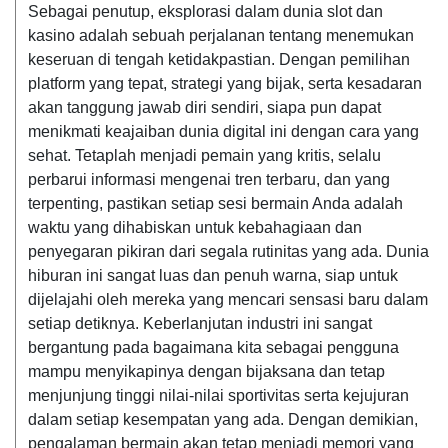
Sebagai penutup, eksplorasi dalam dunia slot dan
kasino adalah sebuah perjalanan tentang menemukan
keseruan di tengah ketidakpastian. Dengan pemilihan
platform yang tepat, strategi yang bijak, serta kesadaran
akan tanggung jawab diri sendiri, siapa pun dapat
menikmati keajaiban dunia digital ini dengan cara yang
sehat. Tetaplah menjadi pemain yang kritis, selalu
perbarui informasi mengenai tren terbaru, dan yang
terpenting, pastikan setiap sesi bermain Anda adalah
waktu yang dihabiskan untuk kebahagiaan dan
penyegaran pikiran dari segala rutinitas yang ada. Dunia
hiburan ini sangat luas dan penuh warna, siap untuk
dijelajahi oleh mereka yang mencari sensasi baru dalam
setiap detiknya. Keberlanjutan industri ini sangat
bergantung pada bagaimana kita sebagai pengguna
mampu menyikapinya dengan bijaksana dan tetap
menjunjung tinggi nilai-nilai sportivitas serta kejujuran
dalam setiap kesempatan yang ada. Dengan demikian,
pengalaman bermain akan tetap menjadi memori yang