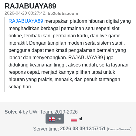
RAJABUAYA89
2026-04-29 03:27:42
,
b52clubsacom
RAJABUAYA89
merupakan platform hiburan digital yang
menghadirkan berbagai permainan seru seperti slot
online, tembak ikan, permainan kartu, dan live game
interaktif. Dengan tampilan modern serta sistem stabil,
pengguna dapat menikmati pengalaman bermain yang
lancar dan menyenangkan. RAJABUAYA89 juga
didukung keamanan tinggi, akses mudah, serta layanan
respons cepat, menjadikannya pilihan tepat untuk
hiburan yang praktis, menarik, dan penuh tantangan
setiap hari.
Solve 4
by UWr Team, 2019-
2026
en
pl
2026-08-09 13:57:51
Server time:
(
)
Europe/Warsaw