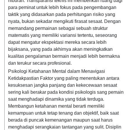
hiburan. Transparansi teknis ini memberikan ruang bagi
para peminat untuk lebih fokus pada pengembangan
taktik yang didasarkan pada perhitungan risiko yang
nyata, bukan sekadar mengikuti firasat sesaat. Dengan
memandang permainan sebagai sebuah struktur
matematis yang memiliki variansi tertentu, seseorang
dapat mengatur ekspektasi mereka secara lebih
bijaksana, yang pada akhirnya akan meningkatkan
kualitas pengalaman bermain menjadi lebih bermakna
dan terukur secara profesional.
Psikologi Ketahanan Mental dalam Menavigasi
Ketidakpastian Faktor yang paling menentukan antara
kesuksesan jangka panjang dan kekecewaan sesaat
sering kali berakar pada kondisi psikologis sang pemain
saat menghadapi dinamika yang tidak terduga.
Membangun ketahanan mental berarti memiliki
kemampuan untuk tetap tenang dan objektif, baik saat
berada di puncak kemenangan maupun saat harus
menghadapi serangkaian tantangan yang sulit. Disiplin