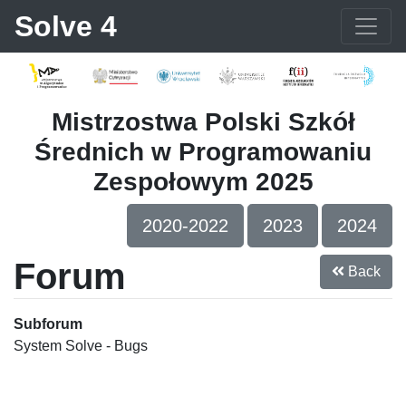
Solve 4
Mistrzostwa Polski Szkół
Średnich w Programowaniu
Zespołowym 2025
2020-2022
2023
2024
Forum
Back
Subforum
System Solve - Bugs