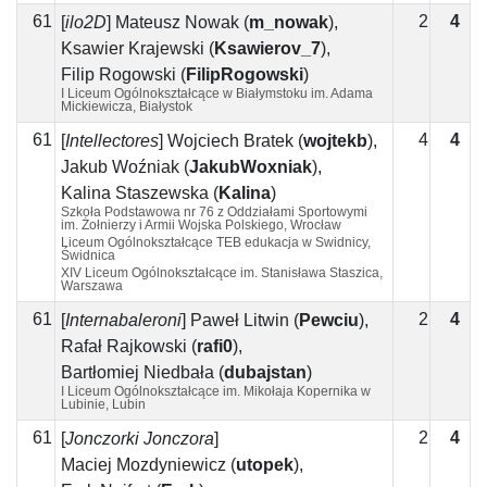
61
2
4
2
[
ilo2D
]
Mateusz Nowak
(
m_nowak
)
,
Ksawier Krajewski
(
Ksawierov_7
)
,
Filip Rogowski
(
FilipRogowski
)
I Liceum Ogólnokształcące w Białymstoku im. Adama
Mickiewicza, Białystok
61
4
4
[
Intellectores
]
Wojciech Bratek
(
wojtekb
)
,
Jakub Woźniak
(
JakubWoxniak
)
,
Kalina Staszewska
(
Kalina
)
Szkoła Podstawowa nr 76 z Oddziałami Sportowymi
im. Żołnierzy i Armii Wojska Polskiego, Wrocław
Liceum Ogólnokształcące TEB edukacja w Świdnicy,
Świdnica
XIV Liceum Ogólnokształcące im. Stanisława Staszica,
Warszawa
61
2
4
2
[
Internabaleroni
]
Paweł Litwin
(
Pewciu
)
,
Rafał Rajkowski
(
rafi0
)
,
Bartłomiej Niedbała
(
dubajstan
)
I Liceum Ogólnokształcące im. Mikołaja Kopernika w
Lubinie, Lubin
61
2
4
2
[
Jonczorki Jonczora
]
Maciej Mozdyniewicz
(
utopek
)
,