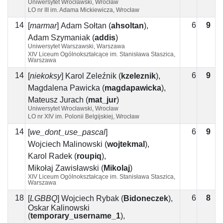
Uniwersytet Wrocławski, Wrocław
LO nr III im. Adama Mickiewicza, Wrocław
14
6
9
3
[
marmar
]
Adam Sołtan
(
ahsoltan
)
,
Adam Szymaniak
(
addis
)
Uniwersytet Warszawski, Warszawa
XIV Liceum Ogólnokształcące im. Stanisława Staszica,
Warszawa
14
6
9
3
[
niekoksy
]
Karol Żeleźnik
(
kzeleznik
)
,
Magdalena Pawicka
(
magdapawicka
)
,
Mateusz Jurach
(
mat_jur
)
Uniwersytet Wrocławski, Wrocław
LO nr XIV im. Polonii Belgijskiej, Wrocław
14
6
9
3
[
we_dont_use_pascal
]
Wojciech Malinowski
(
wojtekmal
)
,
Karol Radek
(
roupiq
)
,
Mikołaj Zawisławski
(
Mikolaj
)
XIV Liceum Ogólnokształcące im. Stanisława Staszica,
Warszawa
18
6
8
2
[
LGBBQ
]
Wojciech Rybak
(
Bidoneczek
)
,
Oskar Kalinowski
(
temporary_username_1
)
,