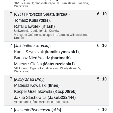
XIV Liceum Ogólnokształcące im. Stanisława Staszica,
Warszawa
7
6
10
4
[
CRT
]
Krzysztof Salata
(
krzsal
)
,
Tomasz Kulis
(
tfkls
)
,
Rafał Bawołek
(
rflash
)
Uniwersytet Jagielloński, Kraków
V Liceum Ogólnokształcące im. Augusta Witkowskiego,
Kraków
7
6
10
4
[
Jak bułka z kromką
]
Kamil Szymczak
(
kamilszymczak1
)
,
Bartosz Niedźwiedź
(
bartmath
)
,
Mateusz Cieśla
(
Mateuszciesla1
)
VIII Liceum Ogólnokształcące im. Władysława IV,
Warszawa
7
5
10
5
[
Koxy znad Brdy
]
Mateusz Kowalski
(
Itnes
)
,
Kacper Grzelakowski
(
Kacp00rek
)
,
Jakub Stachowicz
(
Jakub222444
)
VI Liceum Ogólnokształcące, Bydgoszcz
7
7
10
3
[
LiczeniePisemneHelpUs
]