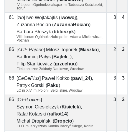
IV Liceum Ogólnokształcące im. Tadeusza Kościuszki,
Toruń
61
3
4
1
[
zib
]
Iwo Wojtakajtis
(
iwowoj
)
,
Zuzanna Bocian
(
ZuzannaBocian
)
,
Barbara Błoszyk
(
bbloszyk
)
VIII Liceum Ogólnokształcące im. Adama Mickiewicza,
Poznań
86
2
3
1
[
ACE Pajace
]
Miłosz Toporek
(
Maszko
)
,
Bartłomiej Pałys
(
Bajtek_
)
,
Filip Stankiewicz
(
grzechuu
)
Elektroniczne Zakłady Naukowe, Wroclaw
86
3
3
[
CeCePlus
]
Paweł Kołtko
(
pawi_24
)
,
Patryk Górski
(
Paku
)
LO nr XIV im. Polonii Belgijskiej, Wrocław
86
3
3
[
C++Lovers
]
Szymon Ciesielczyk
(
Kisielek
)
,
Rafał Kotarski
(
rafkot14
)
,
Michał Dropiński
(
Dropcio
)
II LO im. Krzysztofa Kamila Baczyńskiego, Konin