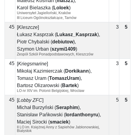
Mateusz Kosman
(
mat321
)
,
Karol Bielaszka
(
Loloek
)
Uniwersytet Jagielloński, Kraków
III Liceum Ogólnokształcące, Tarnów
45
3
5
2
[
Kleszcze
]
Łukasz Kasprzak
(
Lukasz_Kasprzak
)
,
Piotr Chybalski
(
debiutow
)
,
Szymon Urban
(
szymi1409
)
Zespół Szkół Ponadpodstawowych, Kleszczów
45
3
5
2
[
Kriegsmarine
]
Mikołaj Kazimierczak
(
Dorkikann
)
,
Tomasz Uram
(
TomaszUram
)
,
Bartosz Olizarowski
(
Bartek
)
LO nr XIV im. Polonii Belgijskiej, Wrocław
45
5
5
[
Lobby ZFC
]
Michał Burzyński
(
Seraphim
)
,
Stanisław Pańkowski
(
lordanthonyru
)
,
Maciej Sirocki
(
smaciek
)
II LO im. Księżnej Anny z Sapiehów Jabłonowskiej,
Białystok