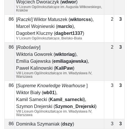
Wojciech Dworaczyk
(
wdwor
)
V Liceum Ogólnokształcące im. Augusta Witkowskiego,
Kraków
86
2
3
1
[
Raczki
]
Wiktor Matuszek
(
wiktorcss
)
,
Marcel Wojniewski
(
marclo
)
,
Dagobert Kluczny
(
dagbert1337
)
V Liceum Ogólnokształcące, Bielsko-Biała
86
2
3
1
[
Roboświry
]
Wiktoria Goworek
(
wiktoriag
)
,
Emilia Gajewska
(
emiliagajewska
)
,
Paweł Kalinowski
(
KaliPaw
)
VIII Liceum Ogólnokształcące im. Władysława IV,
Warszawa
86
3
3
0
[
Supreme Knowledge Wearhouse
]
Wiktor Biały
(
wb01
)
,
Kamil Sarnecki
(
Kamil_sarnecki
)
,
Szymon Drejerski
(
Szymon_Drejerski
)
VIII Liceum Ogólnokształcące im. Władysława IV,
Warszawa
86
3
3
0
Dominika Szymaniak
(
dszy
)