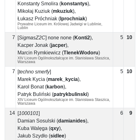
Konstanty Smolira
(
konstantys
)
,
Mikołaj Kuziuk
(
mkuziuk
)
,
Łukasz Próchniak
(
lprochniak
)
Prywatne Liceum im. Królowej Jadwigi w Lublinie,
Lublin
7
5
10
5
[
SigmasZ2C
]
none none
(
Konti2
)
,
Kacper Jonak
(
jacper
)
,
Marcin Rymkiewicz
(
TlenekWodoru
)
XIV Liceum Ogólnokształcące im. Stanisława Staszica,
Warszawa
7
5
10
5
[
techno smerfy
]
Marek Kycia
(
marek_kycia
)
,
Karol Bonat
(
karbon
)
,
Patryk Buliński
(
patrykbulinski
)
XIV Liceum Ogólnokształcące im. Stanisława Staszica,
Warszawa
14
6
9
3
[
1000101
]
Damian Sosulski
(
damianides
)
,
Kuba Walęga
(
qxy
)
,
Jakub Szydło
(
sidlee
)