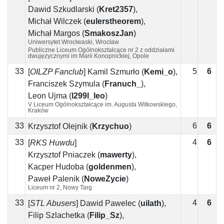
Dawid Szkudlarski
(
Kret2357
)
,
Michał Wilczek
(
eulerstheorem
)
,
Michał Margos
(
SmakoszJan
)
Uniwersytet Wrocłwaski, Wrocław
Publiczne Liceum Ogólnokształcące nr 2 z oddziałami
dwujęzycznymi im Marii Konopnickiej, Opole
33
5
6
1
[
OILZP Fanclub
]
Kamil Szmurło
(
Kemi_o
)
,
Franciszek Szymula
(
Franuch_
)
,
Leon Ujma
(
l299l_leo
)
V Liceum Ogólnokształcące im. Augusta Witkowskiego,
Kraków
33
6
6
Krzysztof Olejnik
(
Krzychuo
)
33
4
6
2
[
RKS Huwdu
]
Krzysztof Pniaczek
(
mawerty
)
,
Kacper Hudoba
(
goldenmen
)
,
Paweł Palenik
(
NoweZycie
)
Liceum nr 2, Nowy Targ
33
4
6
2
[
STL Abusers
]
Dawid Pawelec
(
uilath
)
,
Filip Szlachetka
(
Filip_Sz
)
,