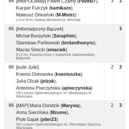
86
3
3
0
[
InfoPOLIMaty
]
Paweł Czarny
(
Pavel07
)
,
Kacper Fulczyk
(
kamikaze
)
,
Mateusz Orleański
(
M-Mistrz
)
LO nr III im. Adama Mickiewicza, Wrocław
86
3
3
[
Informatyczny Bączek
]
Michał Burzyński
(
Seraphim
)
,
Stanisław Pańkowski
(
lordanthonyru
)
,
Maciej Sirocki
(
smaciek
)
II LO im. Księżnej Anny z Sapiehów Jabłonowskiej,
Białystok
86
2
3
1
[
kulki Julki
]
Ksenia Ostrowska
(
kseniuszka
)
,
Julia Olzak
(
jolzak
)
,
Antonina Piwczyńska
(
apiwczynska
)
VIII Liceum Ogólnokształcące im. Władysława IV,
Warszawa
86
2
3
1
[
MAP
]
Maria Dondzik
(
Marysia
)
,
Anna Siecińska
(
Mzums
)
,
Piotr Gajak
(
piter23
)
XIV Liceum Ogólnokształcące im. Stanisława Staszica,
Warszawa