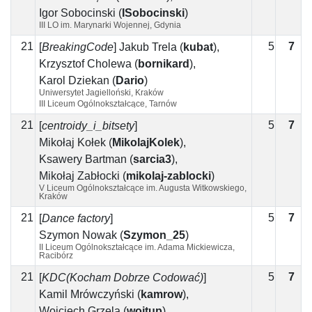
Igor Sobocinski
(
ISobocinski
)
III LO im. Marynarki Wojennej, Gdynia
21
5
7
2
[
BreakingCode
]
Jakub Trela
(
kubat
)
,
Krzysztof Cholewa
(
bornikard
)
,
Karol Dziekan
(
Dario
)
Uniwersytet Jagielloński, Kraków
III Liceum Ogólnokształcące, Tarnów
21
5
7
2
[
centroidy_i_bitsety
]
Mikołaj Kołek
(
MikolajKolek
)
,
Ksawery Bartman
(
sarcia3
)
,
Mikołaj Zabłocki
(
mikolaj-zablocki
)
V Liceum Ogólnokształcące im. Augusta Witkowskiego,
Kraków
21
5
7
2
[
Dance factory
]
Szymon Nowak
(
Szymon_25
)
II Liceum Ogólnokształcące im. Adama Mickiewicza,
Racibórz
21
5
7
2
[
KDC(Kocham Dobrze Codować)
]
Kamil Mrówczyński
(
kamrow
)
,
Wojciech Grzela
(
wojtup
)
,