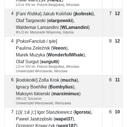
LO nr XIV im. Polonii Belgijskiej, Wrocław
4
7
12
5
[
Fani Ridika
]
Jakub Koliński
(
jkolinski
)
,
Olaf Targowski
(
otargowski
)
,
Waldemar Lamandini
(
WLamandini
)
III LO im. Marynarki Wojennej, Gdynia
4
8
12
4
[
PokorFanclub i tyle
]
Paulina Żeleźnik
(
Veeon
)
,
Marek Muzyka
(
WonderfulWhale
)
,
Olaf Surgut
(
surgutti
)
LO nr XIV im. Polonii Belgijskiej, Wrocław
Uniwersytet Wrocławski, Wrocław
6
6
11
5
[
kodokotki
]
Zofia Krok
(
mucha
)
,
Ignacy Boehlke
(
Bombylius
)
,
Maksym Iskierski
(
marximimus
)
XIII LO, Szczecin
Uniwersytet Warszawski, Warszawa
7
6
10
4
[
:(){ :|:& };:
]
Igor Staszkiewicz
(
Igorsta
)
,
Paweł Jastrzębski
(
wapel37
)
,
Grzegorz Krawczyk
(
segir187
)