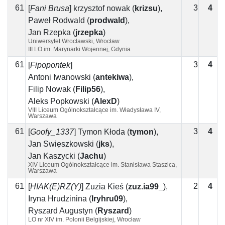
61
3
4
1
[
Fani Brusa
]
krzysztof nowak
(
krizsu
)
,
Paweł Rodwald
(
prodwald
)
,
Jan Rzepka
(
jrzepka
)
Uniwersytet Wrocławski, Wrocław
III LO im. Marynarki Wojennej, Gdynia
61
3
4
1
[
Fipopontek
]
Antoni Iwanowski
(
antekiwa
)
,
Filip Nowak
(
Filip56
)
,
Aleks Popkowski
(
AlexD
)
VIII Liceum Ogólnokształcące im. Władysława IV,
Warszawa
61
3
4
1
[
Goofy_1337
]
Tymon Kłoda
(
tymon
)
,
Jan Święszkowski
(
jks
)
,
Jan Kaszycki
(
Jachu
)
XIV Liceum Ogólnokształcące im. Stanisława Staszica,
Warszawa
61
2
4
2
[
HIAK(E)RZ(Y)
]
Zuzia Kieś
(
zuz.ia99_
)
,
Iryna Hrudzinina
(
Iryhru09
)
,
Ryszard Augustyn
(
Ryszard
)
LO nr XIV im. Polonii Belgijskiej, Wrocław