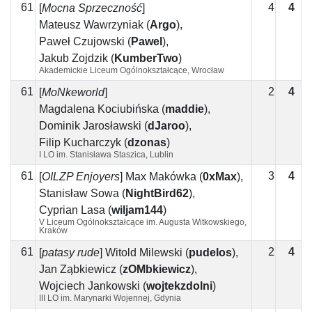
61
4
4
[
Mocna Sprzeczność
]
Mateusz Wawrzyniak
(
Argo
)
,
Paweł Czujowski
(
Pawel
)
,
Jakub Żojdzik
(
KumberTwo
)
Akademickie Liceum Ogólnokształcące, Wrocław
61
2
4
2
[
MoNkeworld
]
Magdalena Kociubińska
(
maddie
)
,
Dominik Jarosławski
(
dJaroo
)
,
Filip Kucharczyk
(
dzonas
)
I LO im. Stanisława Staszica, Lublin
61
3
4
1
[
OILZP Enjoyers
]
Max Makówka
(
0xMax
)
,
Stanisław Sowa
(
NightBird62
)
,
Cyprian Lasa
(
wiljam144
)
V Liceum Ogólnokształcące im. Augusta Witkowskiego,
Kraków
61
2
4
2
[
patasy rude
]
Witold Milewski
(
pudelos
)
,
Jan Ząbkiewicz
(
zOMbkiewicz
)
,
Wojciech Jankowski
(
wojtekzdolni
)
III LO im. Marynarki Wojennej, Gdynia