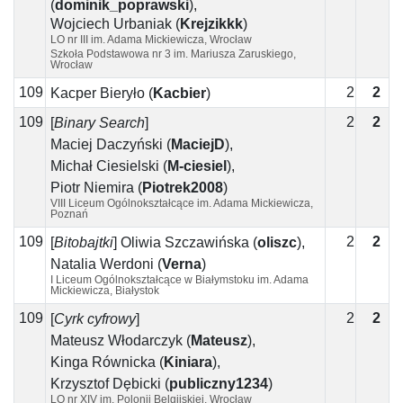
(
dominik_poprawski
)
,
Wojciech Urbaniak
(
Krejzikkk
)
LO nr III im. Adama Mickiewicza, Wrocław
Szkoła Podstawowa nr 3 im. Mariusza Zaruskiego,
Wrocław
109
2
2
Kacper Bieryło
(
Kacbier
)
109
2
2
[
Binary Search
]
Maciej Daczyński
(
MaciejD
)
,
Michał Ciesielski
(
M-ciesiel
)
,
Piotr Niemira
(
Piotrek2008
)
VIII Liceum Ogólnokształcące im. Adama Mickiewicza,
Poznań
109
2
2
0
[
Bitobajtki
]
Oliwia Szczawińska
(
oliszc
)
,
Natalia Werdoni
(
Verna
)
I Liceum Ogólnokształcące w Białymstoku im. Adama
Mickiewicza, Białystok
109
2
2
0
[
Cyrk cyfrowy
]
Mateusz Włodarczyk
(
Mateusz
)
,
Kinga Równicka
(
Kiniara
)
,
Krzysztof Dębicki
(
publiczny1234
)
LO nr XIV im. Polonii Belgijskiej, Wrocław