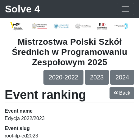
Solve 4
Mistrzostwa Polski Szkół
Średnich w Programowaniu
Zespołowym 2025
2020-2022
2023
2024
Event ranking
Back
Event name
Edycja 2022/2023
Event slug
root-itp-ed2023