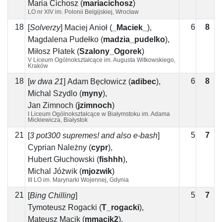
Maria Cichosz
(
mariacichosz
)
LO nr XIV im. Polonii Belgijskiej, Wrocław
18
6
8
2
[
Solverzy
]
Maciej Anioł
(
_Maciek_
)
,
Magdalena Pudełko
(
madzia_pudelko
)
,
Miłosz Płatek
(
Szalony_Ogorek
)
V Liceum Ogólnokształcące im. Augusta Witkowskiego,
Kraków
18
6
8
2
[
w dwa 21
]
Adam Bęcłowicz
(
adibec
)
,
Michal Szydlo
(
myny
)
,
Jan Zimnoch
(
jzimnoch
)
I Liceum Ogólnokształcące w Białymstoku im. Adama
Mickiewicza, Białystok
21
5
7
2
[
3 pot300 supremes! and also e-bash
]
Cyprian Należny
(
cypr
)
,
Hubert Głuchowski
(
fishhh
)
,
Michal Jóżwik
(
mjozwik
)
III LO im. Marynarki Wojennej, Gdynia
21
5
7
2
[
Bing Chilling
]
Tymoteusz Rogacki
(
T_rogacki
)
,
Mateusz Mącik
(
mmacik2
)
,