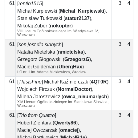
61
3
4
1
[
rentib1515
]
Michał Kurpiewski
(
Michal_Kurpiewski
)
,
Stanisław Turkowski
(
statur2137
)
,
Mikołaj Żuber
(
nokopter
)
VIII Liceum Ogólnokształcące im. Władysława IV,
Warszawa
61
3
4
1
[
sen jest dla słabych
]
Natalia Mietelska
(
nmietelska
)
,
Grzegorz Głogowski
(
GrzegorzG
)
,
Maciej Goldeman
(
UbergHax
)
LO nr III im. Adama Mickiewicza, Wrocław
61
3
4
1
[
ThisIsFine
]
Michał Kaźmierczak
(
4QT0R
)
,
Wojciech Firczuk
(
NormalDoctor
)
,
Milena Jaroszewicz
(
owca_nieumarlych
)
XIV Liceum Ogólnokształcące im. Stanisława Staszica,
Warszawa
61
3
4
1
[
Trio from Quattro
]
Hubert Zientara
(
Qwerty86
)
,
Maciej Owczarzak
(
omaciej
)
,
Michał Bartkiewicz
(
MichalB1e
)