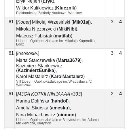
Eryk Nejfert
(
Eryk
)
,
Wiktor Kulikiewicz
(
Klucznik
)
Elektroniczne Zakłady Naukowe, Wroclaw
61
3
4
1
[
Koper
]
Mikołaj Wrzesiński
(
Mik01aj
)
,
Mikołaj Niezbrzycki
(
MikiNibi
)
,
Mateusz Fabisiak
(
matifab
)
I Liceum Ogólnokształcące im. Mikołaja Kopernika,
Łódź
61
3
4
1
[
łosososie.
]
Marta Starczewska
(
Marta3679
)
,
Kazimierz Stankiewicz
(
KazimierzEunika
)
,
Karol Mastalerz
(
KarolMastalerz
)
VIII Liceum Ogólnokształcące im. Władysława IV,
Warszawa
61
2
4
2
[
M3GA KOTKII NINJAAAA<333
]
Hanna Dolińska
(
handol
)
,
Amelia Skurska
(
amesku
)
,
Nina Monachowicz
(
ninmon
)
I Liceum Ogólnokształcące w Białymstoku im. Adama
Mickiewicza, Białystok