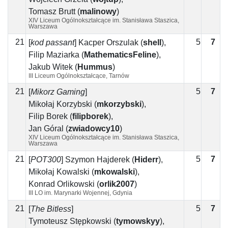
Tomasz Brutt
(
malinowy
)
XIV Liceum Ogólnokształcące im. Stanisława Staszica,
Warszawa
21
5
7
2
[
kod passant
]
Kacper Orszulak
(
shell
)
,
Filip Maziarka
(
MathematicsFeline
)
,
Jakub Witek
(
Hummus
)
III Liceum Ogólnokształcące, Tarnów
21
5
7
2
[
Mikorz Gaming
]
Mikołaj Korzybski
(
mkorzybski
)
,
Filip Borek
(
filipborek
)
,
Jan Góral
(
zwiadowcy10
)
XIV Liceum Ogólnokształcące im. Stanisława Staszica,
Warszawa
21
5
7
2
[
POT300
]
Szymon Hajderek
(
Hiderr
)
,
Mikołaj Kowalski
(
mkowalski
)
,
Konrad Orlikowski
(
orlik2007
)
III LO im. Marynarki Wojennej, Gdynia
21
5
7
2
[
The Bitless
]
Tymoteusz Stępkowski
(
tymowskyy
)
,