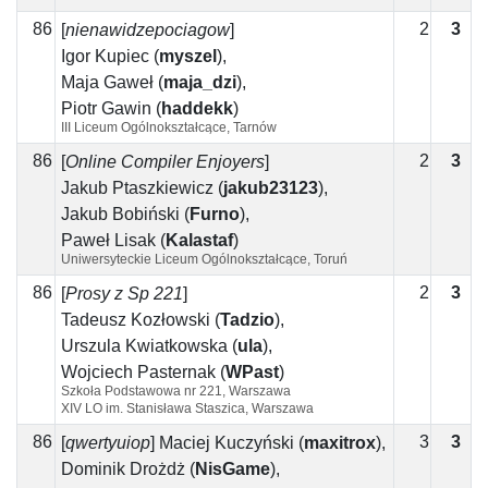
86
2
3
1
[
nienawidzepociagow
]
Igor Kupiec
(
myszel
)
,
Maja Gaweł
(
maja_dzi
)
,
Piotr Gawin
(
haddekk
)
III Liceum Ogólnokształcące, Tarnów
86
2
3
1
[
Online Compiler Enjoyers
]
Jakub Ptaszkiewicz
(
jakub23123
)
,
Jakub Bobiński
(
Furno
)
,
Paweł Lisak
(
Kalastaf
)
Uniwersyteckie Liceum Ogólnokształcące, Toruń
86
2
3
1
[
Prosy z Sp 221
]
Tadeusz Kozłowski
(
Tadzio
)
,
Urszula Kwiatkowska
(
ula
)
,
Wojciech Pasternak
(
WPast
)
Szkoła Podstawowa nr 221, Warszawa
XIV LO im. Stanisława Staszica, Warszawa
86
3
3
[
qwertyuiop
]
Maciej Kuczyński
(
maxitrox
)
,
Dominik Drożdż
(
NisGame
)
,