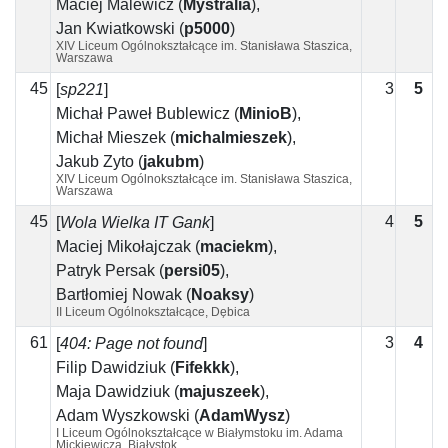
Maciej Malewicz
(
Mystralia
)
,
Jan Kwiatkowski
(
p5000
)
XIV Liceum Ogólnokształcące im. Stanisława Staszica,
Warszawa
45
3
5
2
[
sp221
]
Michał Paweł Bublewicz
(
MinioB
)
,
Michał Mieszek
(
michalmieszek
)
,
Jakub Żyto
(
jakubm
)
XIV Liceum Ogólnokształcące im. Stanisława Staszica,
Warszawa
45
4
5
1
[
Wola Wielka IT Gank
]
Maciej Mikołajczak
(
maciekm
)
,
Patryk Persak
(
persi05
)
,
Bartłomiej Nowak
(
Noaksy
)
II Liceum Ogólnokształcące, Dębica
61
3
4
1
[
404: Page not found
]
Filip Dawidziuk
(
Fifekkk
)
,
Maja Dawidziuk
(
majuszeek
)
,
Adam Wyszkowski
(
AdamWysz
)
I Liceum Ogólnokształcące w Białymstoku im. Adama
Mickiewicza, Białystok