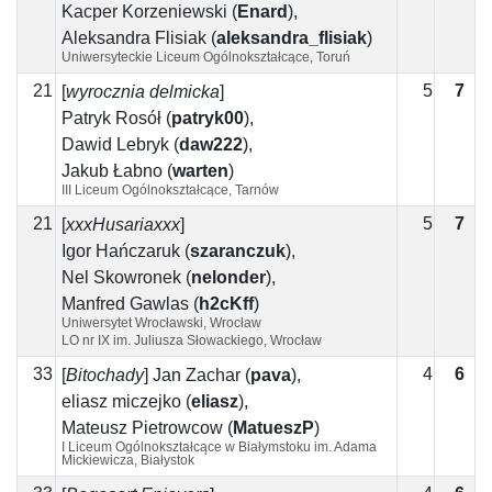
Kacper Korzeniewski
(
Enard
)
,
Aleksandra Flisiak
(
aleksandra_flisiak
)
Uniwersyteckie Liceum Ogólnokształcące, Toruń
21
5
7
2
[
wyrocznia delmicka
]
Patryk Rosół
(
patryk00
)
,
Dawid Lebryk
(
daw222
)
,
Jakub Łabno
(
warten
)
III Liceum Ogólnokształcące, Tarnów
21
5
7
2
[
xxxHusariaxxx
]
Igor Hańczaruk
(
szaranczuk
)
,
Nel Skowronek
(
nelonder
)
,
Manfred Gawlas
(
h2cKff
)
Uniwersytet Wrocławski, Wrocław
LO nr IX im. Juliusza Słowackiego, Wrocław
33
4
6
2
[
Bitochady
]
Jan Zachar
(
pava
)
,
eliasz miczejko
(
eliasz
)
,
Mateusz Pietrowcow
(
MatueszP
)
I Liceum Ogólnokształcące w Białymstoku im. Adama
Mickiewicza, Białystok