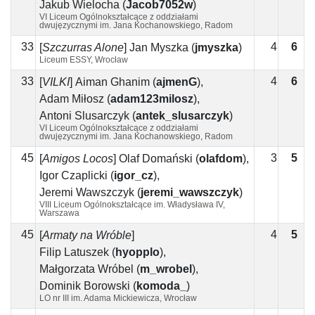
Jakub Wielocha
(
Jacob7052w
)
VI Liceum Ogólnokształcące z oddziałami
dwujęzycznymi im. Jana Kochanowskiego, Radom
33
4
6
2
[
Szczurras Alone
]
Jan Myszka
(
jmyszka
)
Liceum ESSY, Wrocław
33
4
6
2
[
VILKI
]
Aiman Ghanim
(
ajmenG
)
,
Adam Miłosz
(
adam123milosz
)
,
Antoni Ślusarczyk
(
antek_slusarczyk
)
VI Liceum Ogólnokształcące z oddziałami
dwujęzycznymi im. Jana Kochanowskiego, Radom
45
3
5
2
[
Amigos Locos
]
Olaf Domański
(
olafdom
)
,
Igor Czaplicki
(
igor_cz
)
,
Jeremi Wawszczyk
(
jeremi_wawszczyk
)
VIII Liceum Ogólnokształcące im. Władysława IV,
Warszawa
45
4
5
1
[
Armaty na Wróble
]
Filip Latuszek
(
hyopplo
)
,
Małgorzata Wróbel
(
m_wrobel
)
,
Dominik Borowski
(
komoda_
)
LO nr III im. Adama Mickiewicza, Wrocław