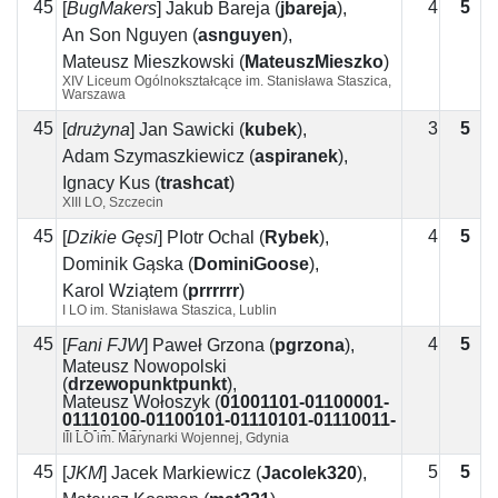
45
4
5
1
[
BugMakers
]
Jakub Bareja
(
jbareja
)
,
An Son Nguyen
(
asnguyen
)
,
Mateusz Mieszkowski
(
MateuszMieszko
)
XIV Liceum Ogólnokształcące im. Stanisława Staszica,
Warszawa
45
3
5
2
[
drużyna
]
Jan Sawicki
(
kubek
)
,
Adam Szymaszkiewicz
(
aspiranek
)
,
Ignacy Kus
(
trashcat
)
XIII LO, Szczecin
45
4
5
1
[
Dzikie Gęsi
]
PIotr Ochal
(
Rybek
)
,
Dominik Gąska
(
DominiGoose
)
,
Karol Wziątem
(
prrrrrr
)
I LO im. Stanisława Staszica, Lublin
45
4
5
1
[
Fani FJW
]
Paweł Grzona
(
pgrzona
)
,
Mateusz Nowopolski
(
drzewopunktpunkt
)
,
Mateusz Wołoszyk
(
01001101-01100001-
01110100-01100101-01110101-01110011-
01111010
)
III LO im. Marynarki Wojennej, Gdynia
45
5
5
[
JKM
]
Jacek Markiewicz
(
Jacolek320
)
,