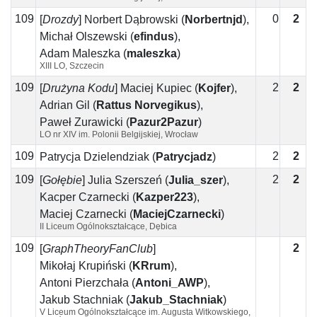
109
0
2
2
[
Drozdy
]
Norbert Dąbrowski
(
Norbertnjd
)
,
Michał Olszewski
(
efindus
)
,
Adam Maleszka
(
maleszka
)
XIII LO, Szczecin
109
2
2
[
Drużyna Kodu
]
Maciej Kupiec
(
Kojfer
)
,
Adrian Gil
(
Rattus Norvegikus
)
,
Paweł Żurawicki
(
Pazur2Pazur
)
LO nr XIV im. Polonii Belgijskiej, Wrocław
109
2
2
Patrycja Dzielendziak
(
Patrycjadz
)
109
2
2
[
Gołębie
]
Julia Szerszeń
(
Julia_szer
)
,
Kacper Czarnecki
(
Kazper223
)
,
Maciej Czarnecki
(
MaciejCzarnecki
)
II Liceum Ogólnokształcące, Dębica
109
2
2
[
GraphTheoryFanClub
]
Mikołaj Krupiński
(
KRrum
)
,
Antoni Pierzchała
(
Antoni_AWP
)
,
Jakub Stachniak
(
Jakub_Stachniak
)
V Liceum Ogólnokształcące im. Augusta Witkowskiego,