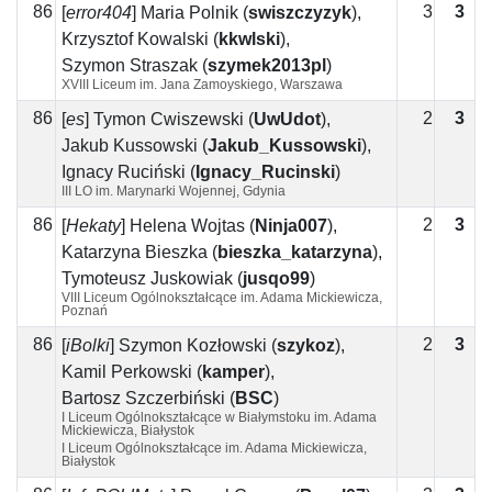
86
3
3
0
[
error404
]
Maria Polnik
(
swiszczyzyk
)
,
Krzysztof Kowalski
(
kkwlski
)
,
Szymon Straszak
(
szymek2013pl
)
XVIII Liceum im. Jana Zamoyskiego, Warszawa
86
2
3
1
[
es
]
Tymon Ćwiszewski
(
UwUdot
)
,
Jakub Kussowski
(
Jakub_Kussowski
)
,
Ignacy Ruciński
(
Ignacy_Rucinski
)
III LO im. Marynarki Wojennej, Gdynia
86
2
3
1
[
Hekaty
]
Helena Wojtas
(
Ninja007
)
,
Katarzyna Bieszka
(
bieszka_katarzyna
)
,
Tymoteusz Juskowiak
(
jusqo99
)
VIII Liceum Ogólnokształcące im. Adama Mickiewicza,
Poznań
86
2
3
1
[
iBolki
]
Szymon Kozłowski
(
szykoz
)
,
Kamil Perkowski
(
kamper
)
,
Bartosz Szczerbiński
(
BSC
)
I Liceum Ogólnokształcące w Białymstoku im. Adama
Mickiewicza, Białystok
I Liceum Ogólnokształcące im. Adama Mickiewicza,
Białystok