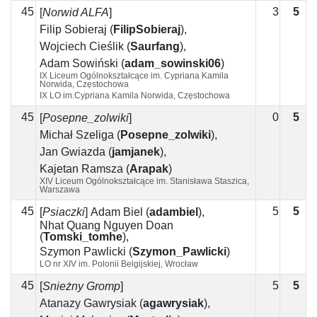
45
3
5
2
[
Norwid ALFA
]
Filip Sobieraj
(
FilipSobieraj
)
,
Wojciech Cieślik
(
Saurfang
)
,
Adam Sowiński
(
adam_sowinski06
)
IX Liceum Ogólnokształcące im. Cypriana Kamila
Norwida, Częstochowa
IX LO im.Cypriana Kamila Norwida, Częstochowa
45
0
5
5
[
Posepne_zolwiki
]
Michał Szeliga
(
Posepne_zolwiki
)
,
Jan Gwiazda
(
jamjanek
)
,
Kajetan Ramsza
(
Arapak
)
XIV Liceum Ogólnokształcące im. Stanisława Staszica,
Warszawa
45
5
5
[
Psiaczki
]
Adam Biel
(
adambiel
)
,
Nhat Quang Nguyen Doan
(
Tomski_tomhe
)
,
Szymon Pawlicki
(
Szymon_Pawlicki
)
LO nr XIV im. Polonii Belgijskiej, Wrocław
45
5
5
[
Śnieżny Gromp
]
Atanazy Gawrysiak
(
agawrysiak
)
,