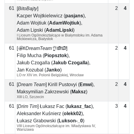
61
2
4
2
[
BitoBajty
]
Kacper Wojtkielewicz
(
pasjans
)
,
Adam Wojtiuk
(
AdamWojtiuk
)
,
Adam Lipski
(
AdamLipski
)
I Liceum Ogólnokształcące w Białymstoku im. Adama
Mickiewicza, Białystok
61
2
4
2
[
🤩#DreamTeam👌🙈🙉
]
Filip Mucha
(
Piopsztok
)
,
Jakub Czogalla
(
Jakub Czogalla
)
,
Jan Kozubal
(
Janko
)
LO nr XIV im. Polonii Belgijskiej, Wrocław
61
2
4
2
[
Dream Team
]
Kirill Pustovyi
(
Emwi
)
,
Maksymilian Zakrzewski
(
Maksz
)
XIII LO, Szczecin
61
3
4
1
[
Drim Tim
]
Łukasz Fac
(
lukasz_fac
)
,
Aleksander Kuśnierz
(
olekk02
)
,
Łukasz Grabowski
(
Lukson-_0
)
VIII Liceum Ogólnokształcące im. Władysława IV,
Warszawa