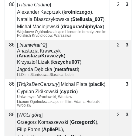
86
2
3
1
[
Titanic Coding
]
Alexander Kacprzak
(
krolniczego
)
,
Natalia Blaszczykowska
(
Stellusia_007
)
,
Michał Maciejewski
(
dragurashiphylax
)
Wojskowe Ogólnokształcące Liceum Informatyczne im.
Polskich Kryptologów, Warszawa
86
2
3
1
[
triumwirat^2
]
Anastazja Krawczyk
(
AnastazjaKrawczyk
)
,
Krzysztof Lizak
(
kszychu007
)
,
Jagoda Dębicka
(
metafresti
)
I LO im. Stanisława Staszica, Lublin
86
3
3
[
TrójkaBezCenzury
]
Michał Plata
(
placik
)
,
Cyprian Ziółkowski
(
cypzio
)
Uniwersytet Wrocławski, Wrocław
Liceum Ogólnokształcące nr III im. Adama Herbatki,
Wrocław
86
2
3
1
[
WOLI górą
]
Grzegorz Kornaszewski
(
GrzegorzK
)
,
Filip Faron
(
ApllePL
)
,