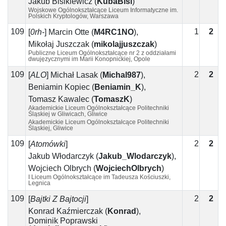
Jakub Bisikiewicz
(
KubaBisi
)
Wojskowe Ogólnokształcące Liceum Informatyczne im.
Polskich Kryptologów, Warszawa
109
1
2
1
[
0rh-
]
Marcin Otte
(
M4RC1NO
)
,
Mikołaj Juszczak
(
mikolajjuszczak
)
Publiczne Liceum Ogólnokształcące nr 2 z oddziałami
dwujęzycznymi im Marii Konopnickiej, Opole
109
2
2
[
ALO
]
Michał Lasak
(
Michal987
)
,
Beniamin Kopiec
(
Beniamin_K
)
,
Tomasz Kawalec
(
TomaszK
)
Akademickie Liceum Ogólnokształcące Politechniki
Śląskiej w Gliwicach, Gliwice
Akademickie Liceum Ogólnokształcące Politechniki
Śląskiej, Gliwice
109
2
2
0
[
Atomówki
]
Jakub Włodarczyk
(
Jakub_Wlodarczyk
)
,
Wojciech Olbrych
(
WojciechOlbrych
)
I Liceum Ogólnokształcące im Tadeusza Kościuszki,
Legnica
109
2
2
[
Bajtki Z Bajtocji
]
Konrad Kaźmierczak
(
Konrad
)
,
Dominik Poprawski