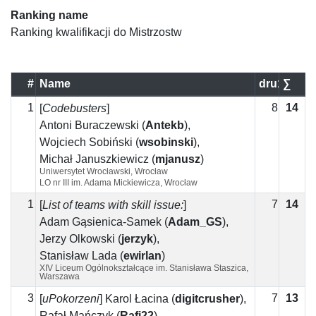
Ranking name
Ranking kwalifikacji do Mistrzostw
#
Name
dru19
∑
t20
1
8
14
6
[
Codebusters
]
Antoni Buraczewski
(
Antekb
)
,
Wojciech Sobiński
(
wsobinski
)
,
Michał Januszkiewicz
(
mjanusz
)
Uniwersytet Wrocławski, Wrocław
LO nr III im. Adama Mickiewicza, Wrocław
1
7
14
7
[
List of teams with skill issue:
]
Adam Gąsienica-Samek
(
Adam_GS
)
,
Jerzy Olkowski
(
jerzyk
)
,
Stanisław Lada
(
ewirlan
)
XIV Liceum Ogólnokształcące im. Stanisława Staszica,
Warszawa
3
7
13
6
[
uPokorzeni
]
Karol Łacina
(
digitcrusher
)
,
Rafał Mańczyk
(
Rafi22
)