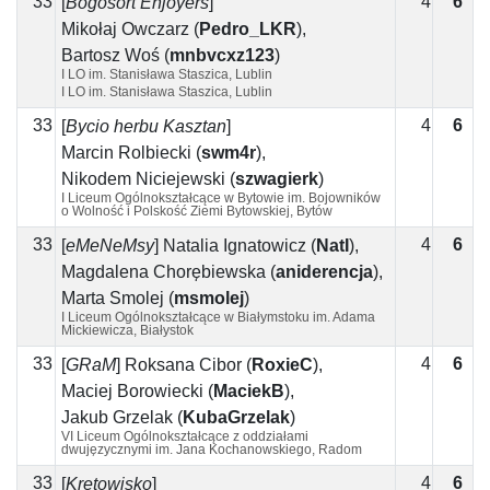
33
4
6
2
[
Bogosort Enjoyers
]
Mikołaj Owczarz
(
Pedro_LKR
)
,
Bartosz Woś
(
mnbvcxz123
)
I LO im. Stanisława Staszica, Lublin
I LO im. Stanisława Staszica, Lublin
33
4
6
2
[
Bycio herbu Kasztan
]
Marcin Rolbiecki
(
swm4r
)
,
Nikodem Niciejewski
(
szwagierk
)
I Liceum Ogólnokształcące w Bytowie im. Bojowników
o Wolność i Polskość Ziemi Bytowskiej, Bytów
33
4
6
2
[
eMeNeMsy
]
Natalia Ignatowicz
(
NatI
)
,
Magdalena Chorębiewska
(
aniderencja
)
,
Marta Smolej
(
msmolej
)
I Liceum Ogólnokształcące w Białymstoku im. Adama
Mickiewicza, Białystok
33
4
6
2
[
GRaM
]
Roksana Cibor
(
RoxieC
)
,
Maciej Borowiecki
(
MaciekB
)
,
Jakub Grzelak
(
KubaGrzelak
)
VI Liceum Ogólnokształcące z oddziałami
dwujęzycznymi im. Jana Kochanowskiego, Radom
33
4
6
2
[
Kretowisko
]