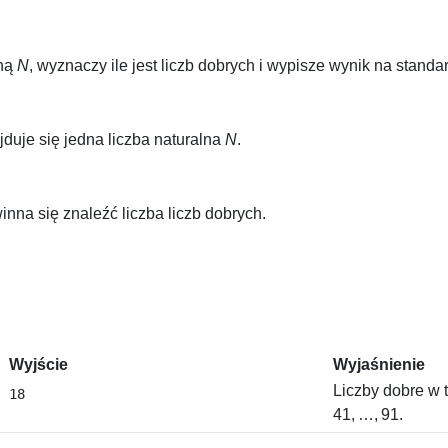
lną
N
, wyznaczy ile jest liczb dobrych i wypisze wynik na stand
duje się jedna liczba naturalna
N
.
nna się znaleźć liczba liczb dobrych.
Wyjście
Wyjaśnienie
Liczby dobre w 
41, …, 91
.