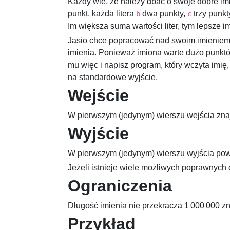
Każdy wie, że należy dbać o swoje dobre imi
punkt, każda litera
dwa punkty,
trzy punkt
b
c
Im większa suma wartości liter, tym lepsze i
Jasio chce popracować nad swoim imieniem i
imienia. Ponieważ imiona warte dużo punkt
mu więc i napisz program, który wczyta imię
na standardowe wyjście.
Wejście
W pierwszym (jedynym) wierszu wejścia znajdu
Wyjście
W pierwszym (jedynym) wierszu wyjścia powin
Jeżeli istnieje wiele możliwych poprawnych
Ograniczenia
Długość imienia nie przekracza
1 000 000
zn
Przykład