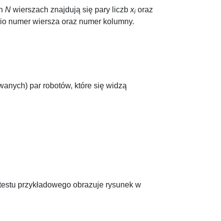
ch
N
wierszach znajdują się pary liczb
x
oraz
i
nio numer wiersza oraz numer kolumny.
anych) par robotów, które się widzą
 testu przykładowego obrazuje rysunek w