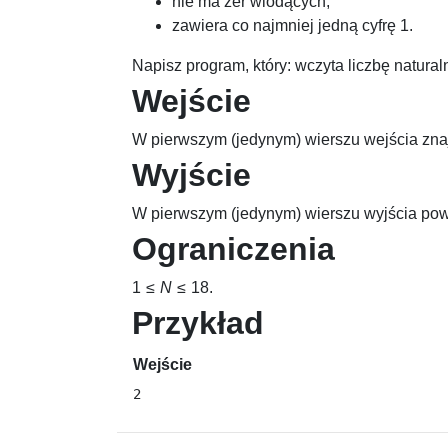
nie ma zer wiodących,
zawiera co najmniej jedną cyfrę
1
.
Napisz program, który: wczyta liczbę natura
Wejście
W pierwszym (jedynym) wierszu wejścia znaj
Wyjście
W pierwszym (jedynym) wierszu wyjścia powi
Ograniczenia
1 ≤
N
≤ 18
.
Przykład
Wejście