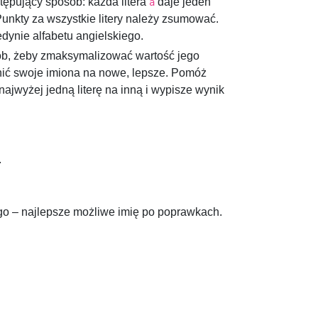
tępujący sposób: każda litera
daje jeden
a
Punkty za wszystkie litery należy zsumować.
edynie alfabetu angielskiego.
sób, żeby zmaksymalizować wartość jego
nić swoje imiona na nowe, lepsze. Pomóż
ajwyżej jedną literę na inną i wypisze wynik
.
ego – najlepsze możliwe imię po poprawkach.