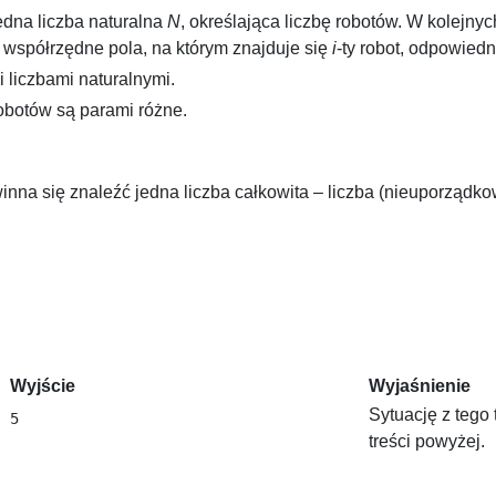
edna liczba naturalna
N
, określająca liczbę robotów. W kolejny
 współrzędne pola, na którym znajduje się
i
-ty robot, odpowied
liczbami naturalnymi.
obotów są parami różne.
na się znaleźć jedna liczba całkowita – liczba (nieuporządkow
Wyjście
Wyjaśnienie
Sytuację z tego
treści powyżej.