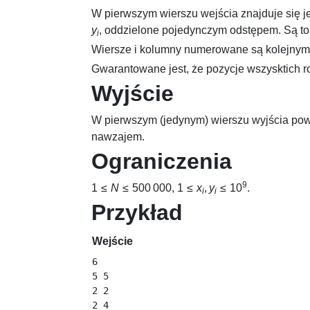
W pierwszym wierszu wejścia znajduje się j
y
, oddzielone pojedynczym odstępem. Są to
i
Wiersze i kolumny numerowane są kolejnymi 
Gwarantowane jest, że pozycje wszysktich r
Wyjście
W pierwszym (jedynym) wierszu wyjścia powin
nawzajem.
Ograniczenia
9
1 ≤
N
≤ 500 000
,
1 ≤
x
,
y
≤ 10
.
i
i
Przykład
Wejście
6

5 5

2 2

2 4
