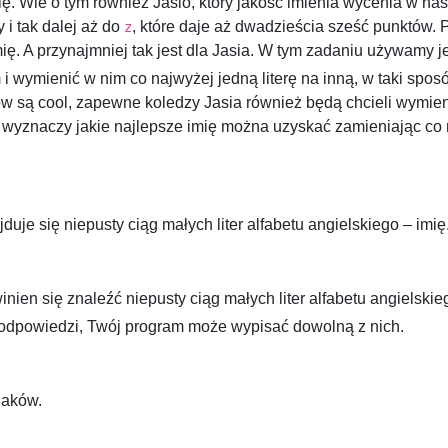
ę. Wie o tym również Jasio, który jakość imienia wycenia w nas
y i tak dalej aż do
, które daje aż dwadzieścia sześć punktów. 
z
mię. A przynajmniej tak jest dla Jasia. W tym zadaniu używamy j
 wymienić w nim co najwyżej jedną literę na inną, w taki spo
ów są cool, zapewne koledzy Jasia również będą chcieli wymie
, wyznaczy jakie najlepsze imię można uzyskać zamieniając co n
je się niepusty ciąg małych liter alfabetu angielskiego – imię
ien się znaleźć niepusty ciąg małych liter alfabetu angielski
 odpowiedzi, Twój program może wypisać dowolną z nich.
aków.