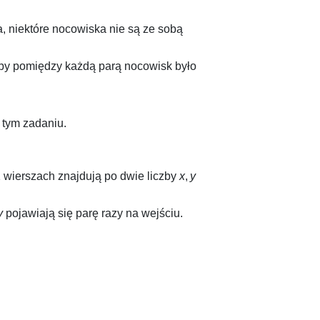
na, niektóre nocowiska nie są ze sobą
 aby pomiędzy każdą parą nocowisk było
 tym zadaniu.
1
wierszach znajdują po dwie liczby
x
,
y
y
pojawiają się parę razy na wejściu.