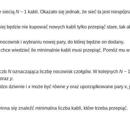
e siecią
N
− 1
kabli. Okazało się jednak, że sieć ta jest niespój
niej będzie nie kupować nowych kabli tylko przepiąć stare, tak
nocowisk i wybraniu nowej pary, do której będzie on dodany.
 chce wiedzieć ile minimalnie kabli musi przepiąć. Pomóż mu w
iczb
N
oznaczająca liczbę nocowisk czołgów. W kolejnych
N
− 
oraz
y
.
rdzo dziwnie i
x
może być równe
y
oraz uporządkowane pary
x
,
na się znaleźć minimalna liczba kabli, które trzeba przepiąć.