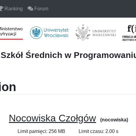
Ranking
Forum
i Szkół Średnich w Programowan
ion
Nocowiska Czołgów
(nocowiska)
Limit pamięci: 256 MB
Limit czasu: 2.00 s