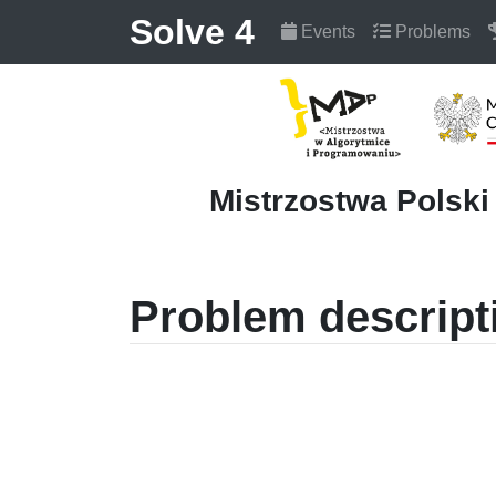
Solve 4
Events
Problems
Mistrzostwa Polsk
Problem descript