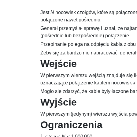
Jest
N
nocowisk czołgów, które są połączon
połączone nawet pośrednio.
Generał przemyślał sprawę i uznał, że najta
(pośrednie lub bezpośrednie) połączenie.
Przepinanie polega na odpięciu kabla z obu 
Żeby się za bardzo nie napracować, generał
Wejście
W pierwszym wierszu wejścią znajduje się l
oznaczające połączenie kablem nocowisk
x
Mogło się zdarzyć, że kable były łączone ba
Wyjście
W pierwszym (jedynym) wierszu wyjścia powin
Ograniczenia
1 ≤
x
,
y
≤
N
≤ 1 000 000
.