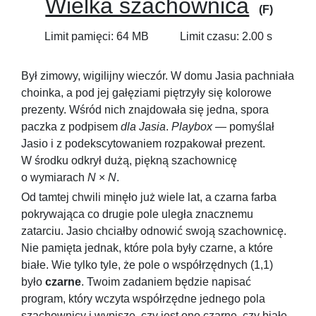
Wielka szachownica
(F)
Limit pamięci: 64 MB
Limit czasu: 2.00 s
Był zimowy, wigilijny wieczór. W domu Jasia pachniała
choinka, a pod jej gałęziami piętrzyły się kolorowe
prezenty. Wśród nich znajdowała się jedna, spora
paczka z podpisem
dla Jasia
.
Playbox
— pomyślał
Jasio i z podekscytowaniem rozpakował prezent.
W środku odkrył dużą, piękną szachownicę
o wymiarach
N
×
N
.
Od tamtej chwili minęło już wiele lat, a czarna farba
pokrywająca co drugie pole uległa znacznemu
zatarciu. Jasio chciałby odnowić swoją szachownicę.
Nie pamięta jednak, które pola były czarne, a które
białe. Wie tylko tyle, że pole o współrzędnych
(1,1)
było
czarne
. Twoim zadaniem będzie napisać
program, który wczyta współrzędne jednego pola
szachownicy i wypisze, czy jest ono czarne, czy białe.