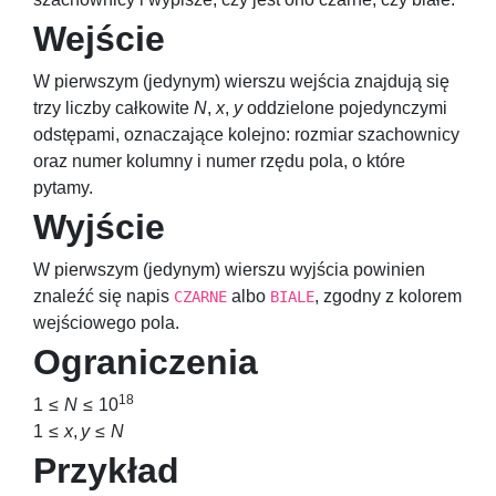
Wejście
W pierwszym (jedynym) wierszu wejścia znajdują się
trzy liczby całkowite
N
,
x
,
y
oddzielone pojedynczymi
odstępami, oznaczające kolejno: rozmiar szachownicy
oraz numer kolumny i numer rzędu pola, o które
pytamy.
Wyjście
W pierwszym (jedynym) wierszu wyjścia powinien
znaleźć się napis
albo
, zgodny z kolorem
CZARNE
BIALE
wejściowego pola.
Ograniczenia
18
1 ≤
N
≤ 10
1 ≤
x
,
y
≤
N
Przykład