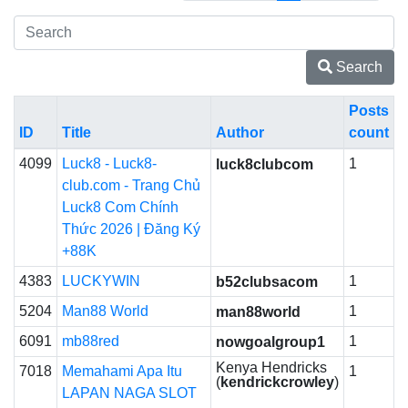
Search
Posts
ID
Title
Author
count
4099
Luck8 - Luck8-
1
luck8clubcom
club.com - Trang Chủ
Luck8 Com Chính
Thức 2026 | Đăng Ký
+88K
4383
LUCKYWIN
1
b52clubsacom
5204
Man88 World
1
man88world
6091
mb88red
1
nowgoalgroup1
Kenya Hendricks
7018
Memahami Apa Itu
1
(
kendrickcrowley
)
LAPAN NAGA SLOT