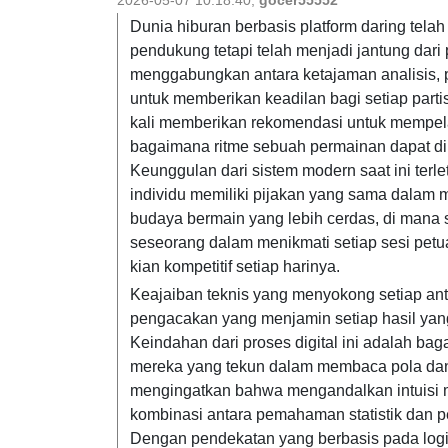
2026-05-07 10:18:40
,
gocer55552
Dunia hiburan berbasis platform daring telah
pendukung tetapi telah menjadi jantung dar
menggabungkan antara ketajaman analisis, 
untuk memberikan keadilan bagi setiap partis
kali memberikan rekomendasi untuk mempel
bagaimana ritme sebuah permainan dapat dik
Keunggulan dari sistem modern saat ini ter
individu memiliki pijakan yang sama dalam 
budaya bermain yang lebih cerdas, di mana 
seseorang dalam menikmati setiap sesi petua
kian kompetitif setiap harinya.
Keajaiban teknis yang menyokong setiap anta
pengacakan yang menjamin setiap hasil yang 
Keindahan dari proses digital ini adalah b
mereka yang tekun dalam membaca pola dan m
mengingatkan bahwa mengandalkan intuisi mu
kombinasi antara pemahaman statistik dan pe
Dengan pendekatan yang berbasis pada logik