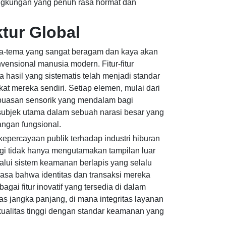
ingkungan yang penuh rasa hormat dan
ktur Global
a-tema yang sangat beragam dan kaya akan
nvensional manusia modern. Fitur-fitur
 hasil yang sistematis telah menjadi standar
at mereka sendiri. Setiap elemen, mulai dari
epuasan sensorik yang mendalam bagi
ubjek utama dalam sebuah narasi besar yang
angan fungsional.
epercayaan publik terhadap industri hiburan
inggi tidak hanya mengutamakan tampilan luar
alui sistem keamanan berlapis yang selalu
asa bahwa identitas dan transaksi mereka
gai fitur inovatif yang tersedia di dalam
s jangka panjang, di mana integritas layanan
ualitas tinggi dengan standar keamanan yang