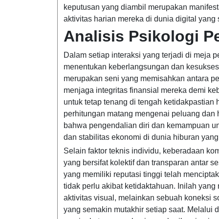
keputusan yang diambil merupakan manifestasi
aktivitas harian mereka di dunia digital yan
Analisis Psikologi 
Dalam setiap interaksi yang terjadi di meja 
menentukan keberlangsungan dan kesuksesan 
merupakan seni yang memisahkan antara pen
menjaga integritas finansial mereka demi k
untuk tetap tenang di tengah ketidakpastian 
perhitungan matang mengenai peluang dan 
bahwa pengendalian diri dan kemampuan unt
dan stabilitas ekonomi di dunia hiburan yan
Selain faktor teknis individu, keberadaan ko
yang bersifat kolektif dan transparan anta
yang memiliki reputasi tinggi telah mencipt
tidak perlu akibat ketidaktahuan. Inilah yan
aktivitas visual, melainkan sebuah koneksi s
yang semakin mutakhir setiap saat. Melalui