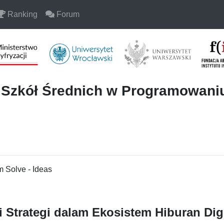
Ranking
Forum
i Szkół Średnich w Programowan
 Solve - Ideas
si Strategi dalam Ekosistem Hiburan Di