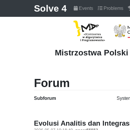
Solve 4
Events
Problems
Mistrzostwa Polsk
Forum
Subforum
System
Evolusi Analitis dan Integra