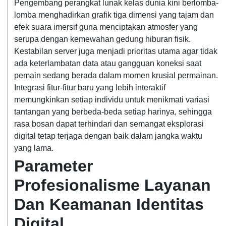
Pengembang perangkat lunak kelas dunia kini berlomba-
lomba menghadirkan grafik tiga dimensi yang tajam dan
efek suara imersif guna menciptakan atmosfer yang
serupa dengan kemewahan gedung hiburan fisik.
Kestabilan server juga menjadi prioritas utama agar tidak
ada keterlambatan data atau gangguan koneksi saat
pemain sedang berada dalam momen krusial permainan.
Integrasi fitur-fitur baru yang lebih interaktif
memungkinkan setiap individu untuk menikmati variasi
tantangan yang berbeda-beda setiap harinya, sehingga
rasa bosan dapat terhindari dan semangat eksplorasi
digital tetap terjaga dengan baik dalam jangka waktu
yang lama.
Parameter
Profesionalisme Layanan
Dan Keamanan Identitas
Digital