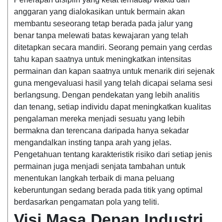
anggaran yang dialokasikan untuk bermain akan
membantu seseorang tetap berada pada jalur yang
benar tanpa melewati batas kewajaran yang telah
ditetapkan secara mandiri. Seorang pemain yang cerdas
tahu kapan saatnya untuk meningkatkan intensitas
permainan dan kapan saatnya untuk menarik diri sejenak
guna mengevaluasi hasil yang telah dicapai selama sesi
berlangsung. Dengan pendekatan yang lebih analitis
dan tenang, setiap individu dapat meningkatkan kualitas
pengalaman mereka menjadi sesuatu yang lebih
bermakna dan terencana daripada hanya sekadar
mengandalkan insting tanpa arah yang jelas.
Pengetahuan tentang karakteristik risiko dari setiap jenis
permainan juga menjadi senjata tambahan untuk
menentukan langkah terbaik di mana peluang
keberuntungan sedang berada pada titik yang optimal
berdasarkan pengamatan pola yang teliti.
Visi Masa Depan Industri