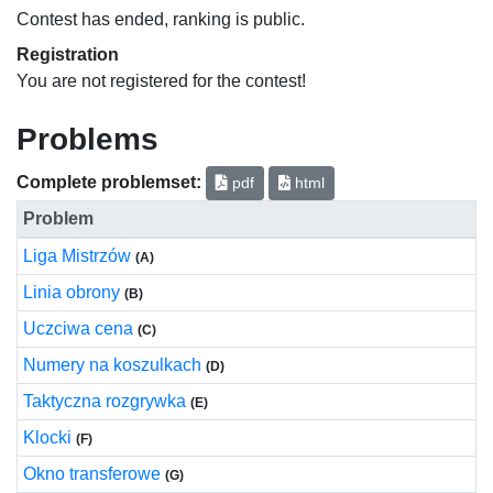
Contest has ended, ranking is public.
Registration
You are not registered for the contest!
Problems
Complete problemset:
pdf
html
Problem
Liga Mistrzów
(A)
Linia obrony
(B)
Uczciwa cena
(C)
Numery na koszulkach
(D)
Taktyczna rozgrywka
(E)
Klocki
(F)
Okno transferowe
(G)