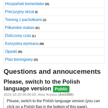
Hiszpański komentator
(H)
Precyzyjny strzał
(I)
Trening z pachołkami
(J)
Piłkarskie makao
(K)
Doliczony czas
(L)
Korzystna wymiana
(M)
Opaski
(N)
Plan treningowy
(O)
Questions and annoucements
Please, switch to the Polish
language version
Public
2024-10-20 00:00:00
,
Artur Kraska
(
Arti1990
)
Please, switch to the Polish language version (you can
click on a Polish flag in the bottom of this page).