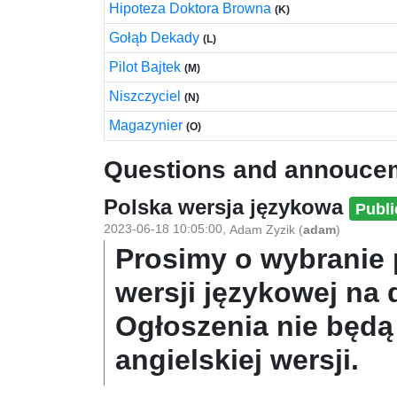
Hipoteza Doktora Browna
(K)
Gołąb Dekady
(L)
Pilot Bajtek
(M)
Niszczyciel
(N)
Magazynier
(O)
Questions and annouce
Polska wersja językowa
Publi
2023-06-18 10:05:00
,
Adam Zyzik
(
adam
)
Prosimy o wybranie 
wersji językowej na 
Ogłoszenia nie będą
angielskiej wersji.