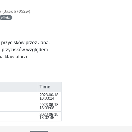
a
(
Jacob7052w
)
,
official
ć przycisków przez Jana.
ięć przycisków względem
a klawiaturze.
Time
2023-06-18
18:03:24
2023-06-18
18:03:08
2023-06-18
18:02:45