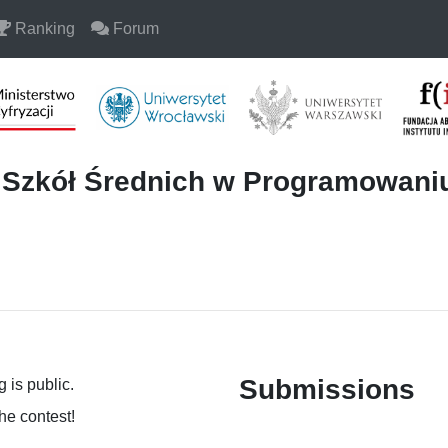
Ranking
Forum
i Szkół Średnich w Programowan
Submissions
 is public.
the contest!