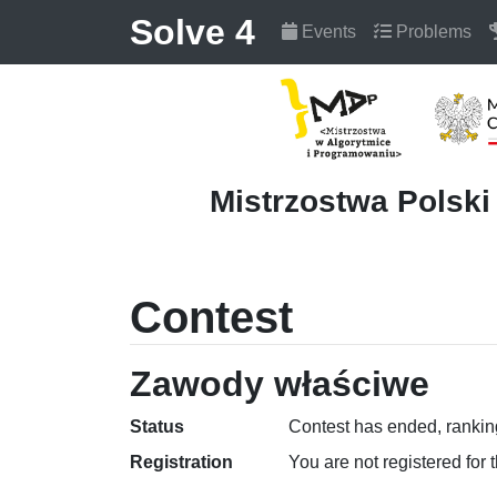
Solve 4
Events
Problems
Mistrzostwa Polsk
Contest
Zawody właściwe
Status
Contest has ended, ranking
Registration
You are not registered for 