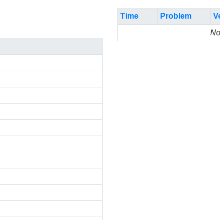
Time
Problem
V
No