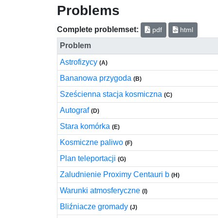
Problems
Complete problemset:
pdf
html
Problem
Astrofizycy
(A)
Bananowa przygoda
(B)
Sześcienna stacja kosmiczna
(C)
Autograf
(D)
Stara komórka
(E)
Kosmiczne paliwo
(F)
Plan teleportacji
(G)
Zaludnienie Proximy Centauri b
(H)
Warunki atmosferyczne
(I)
Bliźniacze gromady
(J)