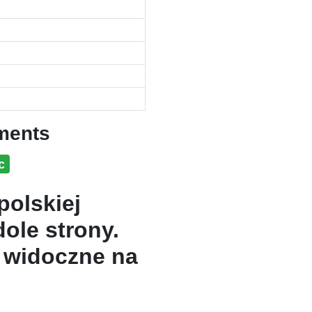
ments
c
polskiej
dole strony.
 widoczne na