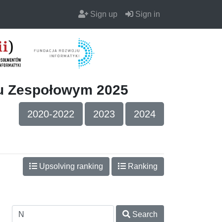
Sign up
Sign in
iu Zespołowym 2025
2020-2022
2023
2024
Upsolving ranking
Ranking
Search