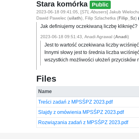
Stara komórka
Public
2023-06-18 09:41:05
,
[
STL Abusers
]
Jakub Wieloch
Dawid Pawelec
(
uilath
)
,
Filip Szlachetka
(
Filip_Sz
)
Jak definiujemy oczekiwaną liczbę kliknięć?
2023-06-18 09:51:43
,
Anadi Agrawal
(
Anadi
)
Jest to wartość oczekiwana liczby wciśnię
Innymi słowy jest to średnia liczba wciśn
wszystkich możliwości ułożeń przycisków n
Files
Name
Treści zadań z MPSŚPZ 2023.pdf
Slajdy z omówienia MPSŚPZ 2023.pdf
Rozwiązania zadań z MPSŚPZ 2023.pdf