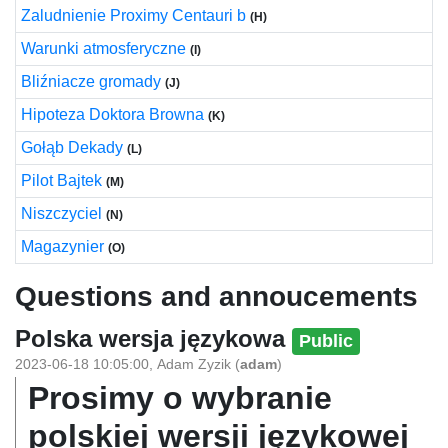
Zaludnienie Proximy Centauri b
(H)
Warunki atmosferyczne
(I)
Bliźniacze gromady
(J)
Hipoteza Doktora Browna
(K)
Gołąb Dekady
(L)
Pilot Bajtek
(M)
Niszczyciel
(N)
Magazynier
(O)
Questions and annoucements
Polska wersja językowa
Public
2023-06-18 10:05:00
,
Adam Zyzik
(
adam
)
Prosimy o wybranie
polskiej wersji językowej