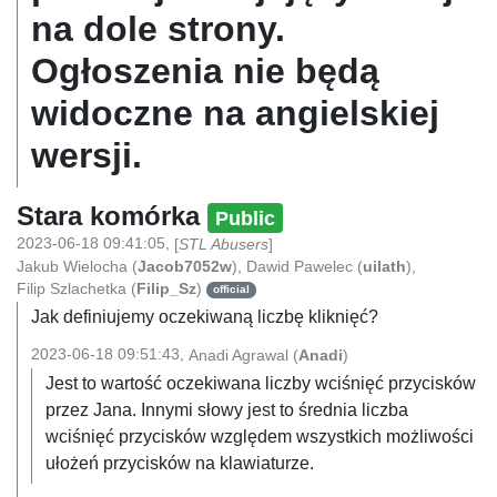
na dole strony.
Ogłoszenia nie będą
widoczne na angielskiej
wersji.
Stara komórka
Public
2023-06-18 09:41:05
,
[
STL Abusers
]
Jakub Wielocha
(
Jacob7052w
)
,
Dawid Pawelec
(
uilath
)
,
Filip Szlachetka
(
Filip_Sz
)
official
Jak definiujemy oczekiwaną liczbę kliknięć?
2023-06-18 09:51:43
,
Anadi Agrawal
(
Anadi
)
Jest to wartość oczekiwana liczby wciśnięć przycisków
przez Jana. Innymi słowy jest to średnia liczba
wciśnięć przycisków względem wszystkich możliwości
ułożeń przycisków na klawiaturze.